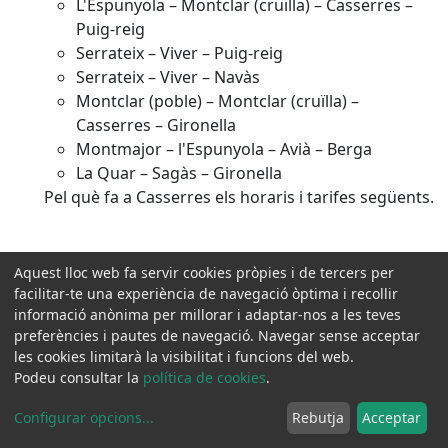
L'Espunyola – Montclar (cruïlla) – Casserres –
Puig-reig
Serrateix – Viver – Puig-reig
Serrateix – Viver – Navàs
Montclar (poble) – Montclar (cruïlla) –
Casserres – Gironella
Montmajor – l'Espunyola – Avià – Berga
La Quar – Sagàs – Gironella
Pel què fa a Casserres els horaris i tarifes següents.
Aquest lloc web fa servir cookies pròpies i de tercers per
facilitar-te una experiència de navegació òptima i recollir
informació anònima per millorar i adaptar-nos a les teves
Unió Europea
Unió Europea
preferències i pautes de navegació. Navegar sense acceptar
Urgències 112
Urgències 112
les cookies limitarà la visibilitat i funcions del web.
Podeu consultar la
política de cookies
.
Vilà Motor
Vilà Motor
Configurar opcions
...
Rebutja
Acceptar
Vilanova
Vilanova