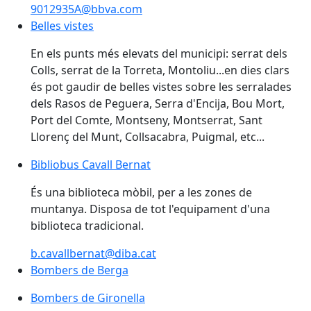
9012935A@bbva.com
Belles vistes
Belles vistes
En els punts més elevats del municipi: serrat dels
Colls, serrat de la Torreta, Montoliu...en dies clars
és pot gaudir de belles vistes sobre les serralades
dels Rasos de Peguera, Serra d'Encija, Bou Mort,
Port del Comte, Montseny, Montserrat, Sant
Llorenç del Munt, Collsacabra, Puigmal, etc...
Bibliobus Cavall Bernat
Bibliobus Cavall Bernat
És una biblioteca mòbil, per a les zones de
muntanya. Disposa de tot l'equipament d'una
biblioteca tradicional.
b.cavallbernat@diba.cat
Bombers de Berga
Bombers de Gironella