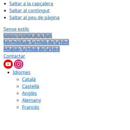
Saltar a la capçalera
Saltar al contingut
Saltar al peu de pàgina
Sense estils
Reduir la mida de la font
Normalitzar la mida de la font
Ampliar la mida de la font
Contactar
Idiomes
Català
Castellà
Anglès
Alemany
Francès
07.08.2026 | 12:50