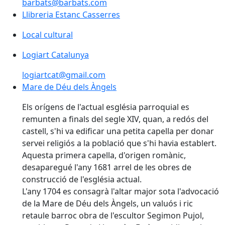
barbats@barbats.com
Llibreria Estanc Casserres
Local cultural
Logiart Catalunya
logiartcat@gmail.com
Mare de Déu dels Àngels
Mare de Déu dels Àngels
Els orígens de l'actual església parroquial es
remunten a finals del segle XIV, quan, a redós del
castell, s'hi va edificar una petita capella per donar
servei religiós a la població que s'hi havia establert.
Aquesta primera capella, d'origen romànic,
desaparegué l'any 1681 arrel de les obres de
construcció de l'església actual.
L'any 1704 es consagrà l'altar major sota l'advocació
de la Mare de Déu dels Àngels, un valuós i ric
retaule barroc obra de l'escultor Segimon Pujol,