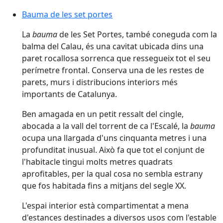
Bauma de les set portes
Bauma de les set portes
La
bauma
de les Set Portes, també coneguda com la
balma del Calau, és una cavitat ubicada dins una
paret rocallosa sorrenca que ressegueix tot el seu
perímetre frontal. Conserva una de les restes de
parets, murs i distribucions interiors més
importants de Catalunya.
Ben amagada en un petit ressalt del cingle,
abocada a la vall del torrent de ca l'Escalé, la
bauma
ocupa una llargada d'uns cinquanta metres i una
profunditat inusual. Això fa que tot el conjunt de
l'habitacle tingui molts metres quadrats
aprofitables, per la qual cosa no sembla estrany
que fos habitada fins a mitjans del segle XX.
L'espai interior està compartimentat a mena
d'estances destinades a diversos usos com l'estable