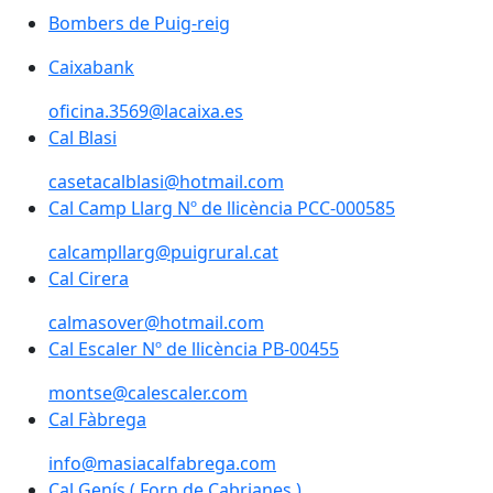
Bombers de Puig-reig
Caixabank
oficina.3569@lacaixa.es
Cal Blasi
Cal Blasi
casetacalblasi@hotmail.com
Cal Camp Llarg Nº de llicència PCC-000585
Cal Camp Llarg Nº de llicència PCC-000585
calcampllarg@puigrural.cat
Cal Cirera
Cal Cirera
calmasover@hotmail.com
Cal Escaler Nº de llicència PB-00455
Cal Escaler Nº de llicència PB-00455
montse@calescaler.com
Cal Fàbrega
Cal Fàbrega
info@masiacalfabrega.com
Cal Genís ( Forn de Cabrianes )