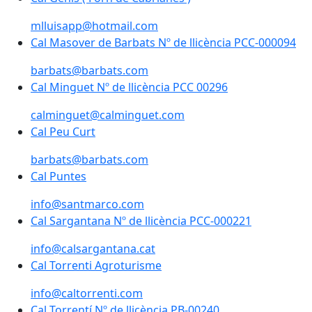
mlluisapp@hotmail.com
Cal Masover de Barbats Nº de llicència PCC-000094
Cal Masover de Barbats Nº de llicència PCC-000094
barbats@barbats.com
Cal Minguet Nº de llicència PCC 00296
Cal Minguet Nº de llicència PCC 00296
calminguet@calminguet.com
Cal Peu Curt
Cal Peu Curt
barbats@barbats.com
Cal Puntes
Cal Puntes
info@santmarco.com
Cal Sargantana Nº de llicència PCC-000221
Cal Sargantana Nº de llicència PCC-000221
info@calsargantana.cat
Cal Torrenti Agroturisme
info@caltorrenti.com
Cal Torrentí Nº de llicència PB-00240
Cal Torrentí Nº de llicència PB-00240