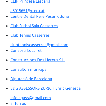
CEIP Princesa Làscaris
a8015651@xtec.cat
Centre Dental Pere Pesarrodona
Club Futbol Sala Casserres
Club Tennis Casserres
clubtenniscasserres@gmail.com
Consorci Localret
Construccions Dos Hereus S.L.
Consultori municipal
Diputació de Barcelona
Diputació de Barcelona
E&G ASSESSORS ZURICH Enric Genescà
E&G ASSESSORS ZURICH Enric Genescà
info.egass@gmail.com
El Terròs