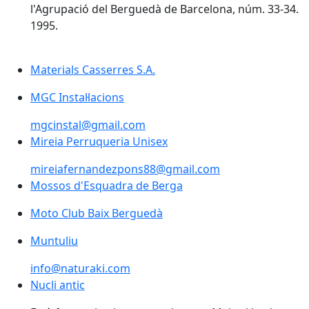
l'Agrupació del Berguedà de Barcelona, núm. 33-34.
1995.
Materials Casserres S.A.
MGC Instal·lacions
mgcinstal@gmail.com
Mireia Perruqueria Unisex
Mireia Perruqueria Unisex
mireiafernandezpons88@gmail.com
Mossos d'Esquadra de Berga
Moto Club Baix Berguedà
Muntuliu
info@naturaki.com
Nucli antic
Nucli antic