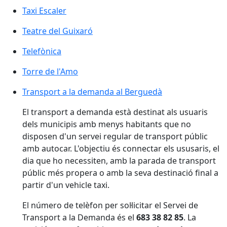
Taxi Escaler
Teatre del Guixaró
Telefònica
Torre de l'Amo
Torre de l'Amo
Transport a la demanda al Berguedà
Transport a la demanda al Berguedà
El transport a demanda està destinat als usuaris
dels municipis amb menys habitants que no
disposen d'un servei regular de transport públic
amb autocar. L'objectiu és connectar els ususaris, el
dia que ho necessiten, amb la parada de transport
públic més propera o amb la seva destinació final a
partir d'un vehicle taxi.
El número de telèfon per sol·licitar el Servei de
Transport a la Demanda és el
683 38 82 85
. La