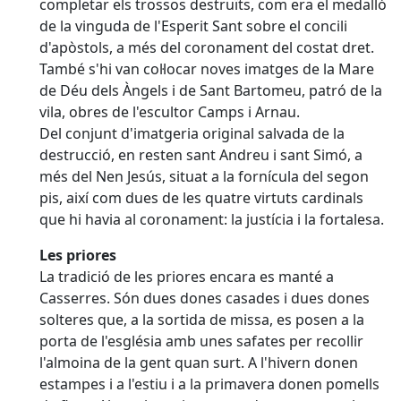
completar els trossos destruïts, com era el medalló
de la vinguda de l'Esperit Sant sobre el concili
d'apòstols, a més del coronament del costat dret.
També s'hi van col·locar noves imatges de la Mare
de Déu dels Àngels i de Sant Bartomeu, patró de la
vila, obres de l'escultor Camps i Arnau.
Del conjunt d'imatgeria original salvada de la
destrucció, en resten sant Andreu i sant Simó, a
més del Nen Jesús, situat a la fornícula del segon
pis, així com dues de les quatre virtuts cardinals
que hi havia al coronament: la justícia i la fortalesa.
Les priores
La tradició de les priores encara es manté a
Casserres. Són dues dones casades i dues dones
solteres que, a la sortida de missa, es posen a la
porta de l'església amb unes safates per recollir
l'almoina de la gent quan surt. A l'hivern donen
estampes i a l'estiu i a la primavera donen pomells