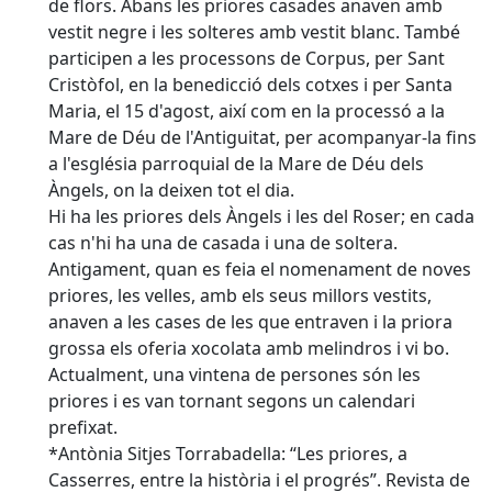
de flors. Abans les priores casades anaven amb
vestit negre i les solteres amb vestit blanc. També
participen a les processons de Corpus, per Sant
Cristòfol, en la benedicció dels cotxes i per Santa
Maria, el 15 d'agost, així com en la processó a la
Mare de Déu de l'Antiguitat, per acompanyar-la fins
a l'església parroquial de la Mare de Déu dels
Àngels, on la deixen tot el dia.
Hi ha les priores dels Àngels i les del Roser; en cada
cas n'hi ha una de casada i una de soltera.
Antigament, quan es feia el nomenament de noves
priores, les velles, amb els seus millors vestits,
anaven a les cases de les que entraven i la priora
grossa els oferia xocolata amb melindros i vi bo.
Actualment, una vintena de persones són les
priores i es van tornant segons un calendari
prefixat.
*Antònia Sitjes Torrabadella: “Les priores, a
Casserres, entre la història i el progrés”. Revista de