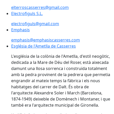
elterroscasserres@gmail.com
Electrofiguls S.L.
Electrofiguls S.L.
electrofiguls@gmail.com
Emphasis
Emphasis
emphasis@emphasiscasserres.com
Església de l'Ametlla de Casserres
Església de l'Ametlla de Casserres
L'església de la colònia de l'Ametlla, d'estil neogòtic,
dedicada a la Mare de Déu del Roser, està aixecada
damunt una llosa sorrenca i construïda totalment
amb la pedra provinent de la pedrera que permetia
engrandir al mateix temps la fàbrica i els nous
habitatges del carrer de Dalt. És obra de
l'arquitecte Alexandre Soler i March (Barcelona,
1874-1949) deixeble de Domènech i Montaner, i que
també era l'arquitecte municipal de Gironella.