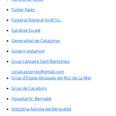
Fuster Xaies
Fuster Xaies
Fusteria Integral Jordi S.L.
Garatge Escalé
Generalitat de Catalunya
Generalitat de Catalunya
Govern espanyol
Govern espanyol
Grup Cantaire Sant Bartomeu
coralcasserres@gmail.com
Grup d'Esplai Xiruques del Roc de La Mel
Grup de Caçadors
Hospital St. Bernabé
Indústria Avícola del Berguedà
Indústria Avícola del Berguedà