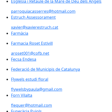
Església i Retaule de la Mare de Déu dels Àngels
Església i Retaule de la Mare de Déu dels Àngels
parroquiacasserres@hotmail.com
Estruch Assessorament
xavier@xavierestruch.cat
Farmàcia
Farmacia Roset Estivill
aroset001@cofb.net
Fecsa Endesa
Federació de Municipis de Catalunya
Federació de Municipis de Catalunya
Flywels estudi floral
Flywels estudi floral
flywelsbypaula@gmail.com
Forn Vilalta
flequer@hotmail.com
Funerària Pujols