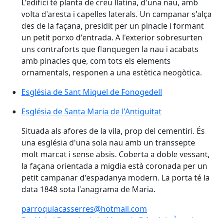
L'edifici té planta de creu llatina, d'una nau, amb
volta d'aresta i capelles laterals. Un campanar s'alça
des de la façana, presidit per un pinacle i formant
un petit porxo d'entrada. A l'exterior sobresurten
uns contraforts que flanquegen la nau i acabats
amb pinacles que, com tots els elements
ornamentals, responen a una estètica neogòtica.
Església de Sant Miquel de Fonogedell
Església de Sant Miquel de Fonogedell
Església de Santa Maria de l'Antiguitat
Església de Santa Maria de l'Antiguitat
Situada als afores de la vila, prop del cementiri. És
una església d'una sola nau amb un transsepte
molt marcat i sense absis. Coberta a doble vessant,
la façana orientada a migdia està coronada per un
petit campanar d'espadanya modern. La porta té la
data 1848 sota l'anagrama de Maria.
parroquiacasserres@hotmail.com