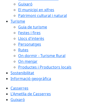
Guixaró
El municipi en xifres
Patrimoni cultural i natural
Turisme
Guia de turisme
Festes i fires
Llocs d'interès
Personatges
Rutes
On dormir - Turisme Rural
On menjar
Productes i Productors locals
Sostenibilitat
Informació geogràfica
Casserres
L'Ametlla de Casserres
Guixaró