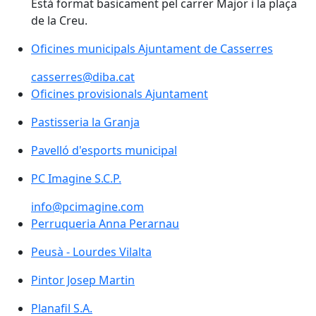
Està format basicament pel carrer Major i la plaça
de la Creu.
Oficines municipals Ajuntament de Casserres
casserres@diba.cat
Oficines provisionals Ajuntament
Pastisseria la Granja
Pavelló d'esports municipal
PC Imagine S.C.P.
PC Imagine S.C.P.
info@pcimagine.com
Perruqueria Anna Perarnau
Peusà - Lourdes Vilalta
Peusà - Lourdes Vilalta
Pintor Josep Martin
Pintor Josep Martin
Planafil S.A.