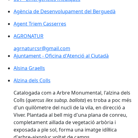
Agència de Desenvolupament del Berguedà
Agent Triem Casserres
AGRONATUR
agrnaturcsr@gmail.com
Ajuntament - Oficina d'Atenció al Ciutadà
Ajuntament - Oficina d'Atenció al Ciutadà
Alsina Graells
Alzina dels Colls
Alzina dels Colls
Catalogada com a Arbre Monumental, l'alzina dels
Colls (
quercus ilex subsp. ballota
) es troba a poc més
d'un quilòmetre del nucli de la vila, en direcció a
Viver. Plantada al bell mig d'una plana de conreu,
completament aïllada de vegetació arbòria i
exposada a ple sol, forma una imatge idíl·lica
d'arbre-aixopluc voltat de camps.