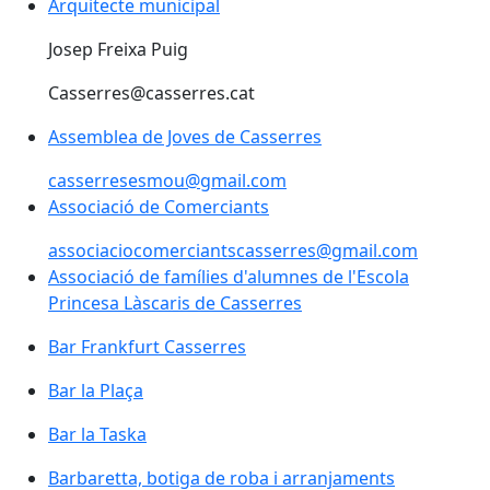
Arquitecte municipal
Josep Freixa Puig
Casserres@casserres.cat
Assemblea de Joves de Casserres
casserresesmou@gmail.com
Associació de Comerciants
associaciocomerciantscasserres@gmail.com
Associació de famílies d'alumnes de l'Escola
Princesa Làscaris de Casserres
Bar Frankfurt Casserres
Bar la Plaça
Bar la Taska
Barbaretta, botiga de roba i arranjaments
Barbaretta, botiga de roba i arranjaments