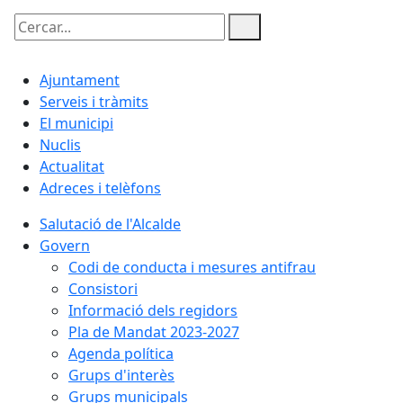
Cercar:
Ajuntament
Serveis i tràmits
El municipi
Nuclis
Actualitat
Adreces i telèfons
Salutació de l'Alcalde
Govern
Codi de conducta i mesures antifrau
Consistori
Informació dels regidors
Pla de Mandat 2023-2027
Agenda política
Grups d'interès
Grups municipals