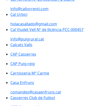
info@caltorrenti.com
Cal Urbici
Cal Urbici
holacasallado@gmail.com
Cal Viudet Vell Nº de llicència PCC-000457
Cal Viudet Vell Nº de llicència PCC-000457
info@puigrural.cat
Calçats Valls
CAP Casserres
CAP Puig-reig
Carnisseria Mª Carme
Carnisseria Mª Carme
Casa Enfruns
comandes@casaenfruns.cat
Casserres Club de Futbol
Casserres Club de Futbol