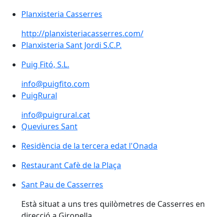
Planxisteria Casserres
http://planxisteriacasserres.com/
Planxisteria Sant Jordi S.C.P.
Planxisteria Sant Jordi S.C.P.
Puig Fitó, S.L.
info@puigfito.com
PuigRural
info@puigrural.cat
Queviures Sant
Queviures Sant
Residència de la tercera edat l'Onada
Residència de la tercera edat l'Onada
Restaurant Cafè de la Plaça
Sant Pau de Casserres
Sant Pau de Casserres
Està situat a uns tres quilòmetres de Casserres en
direcció a Gironella.