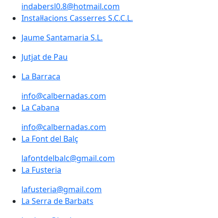
indabersl0.8@hotmail.com
Instal·lacions Casserres S.C.C.L.
Jaume Santamaria S.L.
Jutjat de Pau
Jutjat de Pau
La Barraca
La Barraca
info@calbernadas.com
La Cabana
La Cabana
info@calbernadas.com
La Font del Balç
lafontdelbalc@gmail.com
La Fusteria
La Fusteria
lafusteria@gmail.com
La Serra de Barbats
La Serra de Barbats