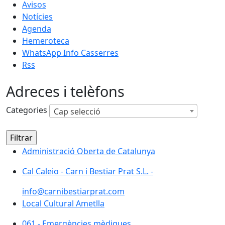
Avisos
Notícies
Agenda
Hemeroteca
WhatsApp Info Casserres
Rss
Adreces i telèfons
Categories
Cap selecció
Administració Oberta de Catalunya
Administració Oberta de Catalunya
Cal Caleio - Carn i Bestiar Prat S.L. -
Cal Caleio - Carn i Bestiar Prat S.L. -
info@carnibestiarprat.com
Local Cultural Ametlla
Local Cultural Ametlla
061 - Emergències mèdiques
061 - Emergències mèdiques