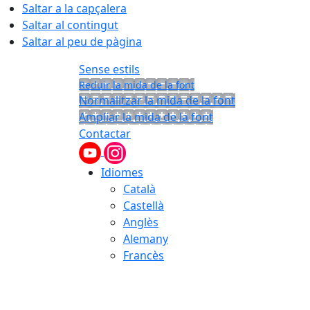
Saltar a la capçalera
Saltar al contingut
Saltar al peu de pàgina
Sense estils
Reduir la mida de la font
Normalitzar la mida de la font
Ampliar la mida de la font
Contactar
Idiomes
Català
Castellà
Anglès
Alemany
Francès
06.08.2026 | 20:36