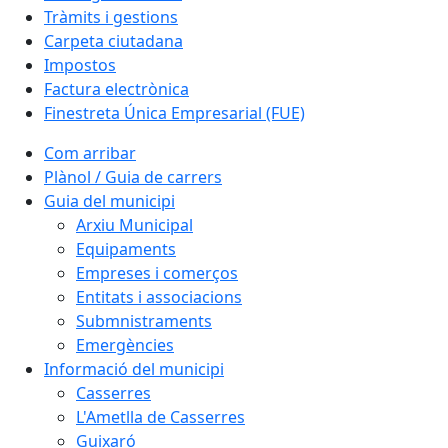
Tràmits i gestions
Carpeta ciutadana
Impostos
Factura electrònica
Finestreta Única Empresarial (FUE)
Com arribar
Plànol / Guia de carrers
Guia del municipi
Arxiu Municipal
Equipaments
Empreses i comerços
Entitats i associacions
Submnistraments
Emergències
Informació del municipi
Casserres
L'Ametlla de Casserres
Guixaró