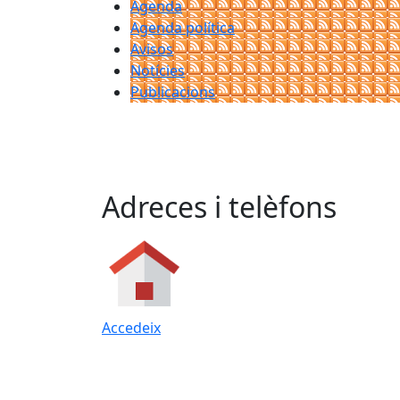
Agenda
Agenda política
Avisos
Notícies
Publicacions
Adreces i telèfons
Accedeix