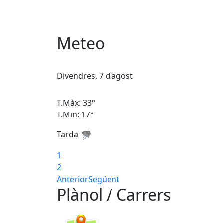
Meteo
Divendres, 7 d’agost
T.Màx: 33°
T.Min: 17°
Tarda
1
2
Anterior
Següent
Plànol / Carrers