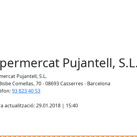
permercat Pujantell, S.L
ercat Pujantell, S.L.
Bisbe Comellas, 70 - 08693 Casserres - Barcelona
èfon:
93 823 40 53
cebook
X
a actualització: 29.01.2018 | 15:40