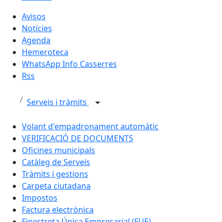
Avisos
Notícies
Agenda
Hemeroteca
WhatsApp Info Casserres
Rss
Serveis i tràmits
Volant d'empadronament automàtic
VERIFICACIÓ DE DOCUMENTS
Oficines municipals
Catàleg de Serveis
Tràmits i gestions
Carpeta ciutadana
Impostos
Factura electrònica
Finestreta Única Empresarial (FUE)