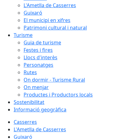
L'Ametlla de Casserres
Guixaró
El municipi en xifres
Patrimoni cultural i natural
Turisme
Guia de turisme
Festes i fires
Llocs d'interès
Personatges
Rutes
On dormir - Turisme Rural
On menjar
Productes i Productors locals
Sostenibilitat
Informació geogràfica
Casserres
L'Ametlla de Casserres
Guixaró