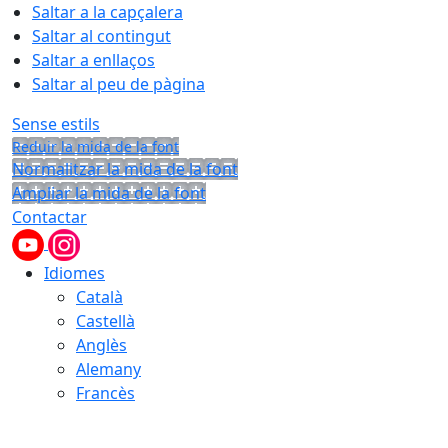
Saltar a la capçalera
Saltar al contingut
Saltar a enllaços
Saltar al peu de pàgina
Sense estils
Reduir la mida de la font
Normalitzar la mida de la font
Ampliar la mida de la font
Contactar
Idiomes
Català
Castellà
Anglès
Alemany
Francès
07.08.2026 | 21:37