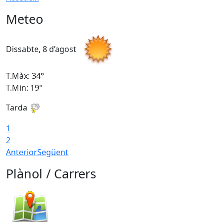
Meteo
Dissabte, 8 d’agost
D
T.Màx: 34°
T
T.Min: 19°
T
Tarda
T
1
2
Anterior
Següent
Plànol / Carrers