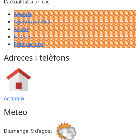
L'actualitat a un clic
Agenda
Agenda política
Avisos
Notícies
Publicacions
Adreces i telèfons
Accedeix
Meteo
Diumenge, 9 d’agost
D