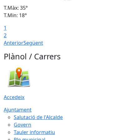
T.Màx: 35°
T
T.Min: 18°
T
1
T
2
Anterior
Següent
Plànol / Carrers
Accedeix
Ajuntament
Salutació de l'Alcalde
Govern
Tauler informatiu
Ple municipal