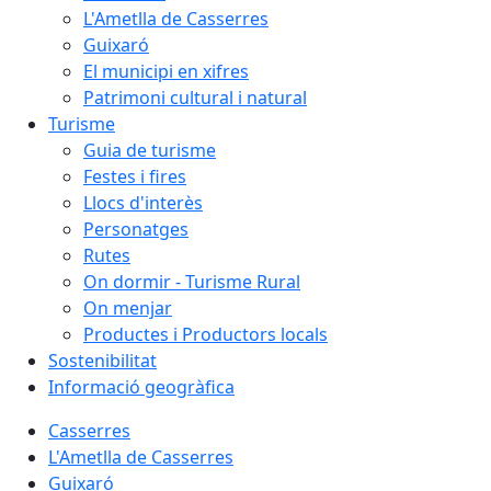
L'Ametlla de Casserres
Guixaró
El municipi en xifres
Patrimoni cultural i natural
Turisme
Guia de turisme
Festes i fires
Llocs d'interès
Personatges
Rutes
On dormir - Turisme Rural
On menjar
Productes i Productors locals
Sostenibilitat
Informació geogràfica
Casserres
L'Ametlla de Casserres
Guixaró