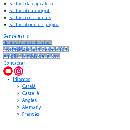
Saltar a la capçalera
Saltar al contingut
Saltar a relacionats
Saltar al peu de pàgina
Sense estils
Reduir la mida de la font
Normalitzar la mida de la font
Ampliar la mida de la font
Contactar
Idiomes
Català
Castellà
Anglès
Alemany
Francès
08.08.2026 | 16:05