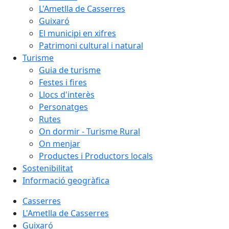
L'Ametlla de Casserres
Guixaró
El municipi en xifres
Patrimoni cultural i natural
Turisme
Guia de turisme
Festes i fires
Llocs d'interès
Personatges
Rutes
On dormir - Turisme Rural
On menjar
Productes i Productors locals
Sostenibilitat
Informació geogràfica
Casserres
L'Ametlla de Casserres
Guixaró