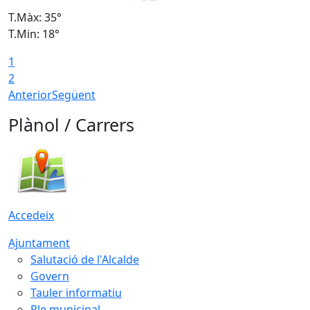
T.Màx: 35°
T
T.Min: 18°
T
1
T
2
Anterior
Següent
Plànol / Carrers
Accedeix
Ajuntament
Salutació de l'Alcalde
Govern
Tauler informatiu
Ple municipal