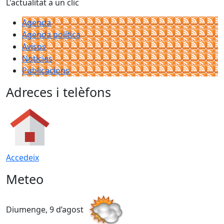
L'actualitat a un clic
Agenda
Agenda política
Avisos
Notícies
Publicacions
Adreces i telèfons
Accedeix
Meteo
Diumenge, 9 d’agost
D