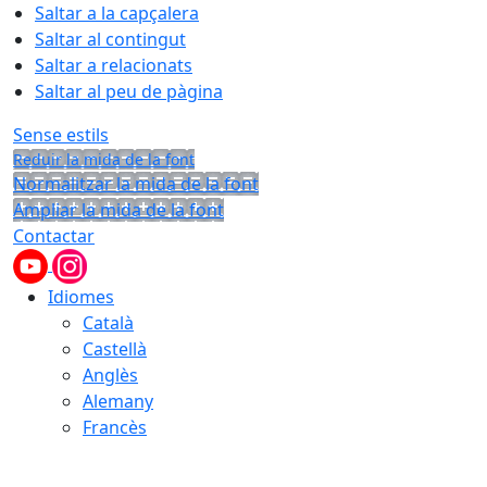
Saltar a la capçalera
Saltar al contingut
Saltar a relacionats
Saltar al peu de pàgina
Sense estils
Reduir la mida de la font
Normalitzar la mida de la font
Ampliar la mida de la font
Contactar
Idiomes
Català
Castellà
Anglès
Alemany
Francès
09.08.2026 | 05:51