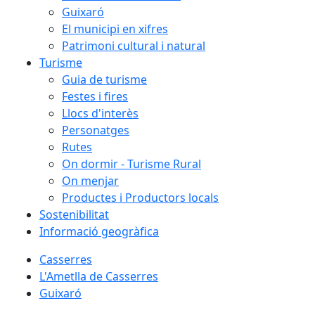
Guixaró
El municipi en xifres
Patrimoni cultural i natural
Turisme
Guia de turisme
Festes i fires
Llocs d'interès
Personatges
Rutes
On dormir - Turisme Rural
On menjar
Productes i Productors locals
Sostenibilitat
Informació geogràfica
Casserres
L'Ametlla de Casserres
Guixaró