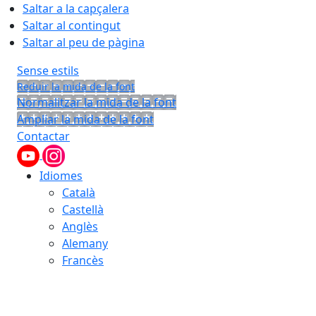
Saltar a la capçalera
Saltar al contingut
Saltar al peu de pàgina
Sense estils
Reduir la mida de la font
Normalitzar la mida de la font
Ampliar la mida de la font
Contactar
Idiomes
Català
Castellà
Anglès
Alemany
Francès
09.08.2026 | 08:10