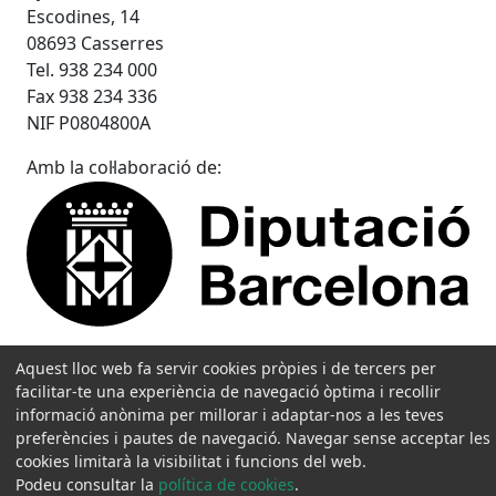
Escodines, 14
08693 Casserres
Tel. 938 234 000
Fax 938 234 336
NIF P0804800A
Amb la col·laboració de:
Aquest lloc web fa servir cookies pròpies i de tercers per
facilitar-te una experiència de navegació òptima i recollir
informació anònima per millorar i adaptar-nos a les teves
preferències i pautes de navegació. Navegar sense acceptar les
cookies limitarà la visibilitat i funcions del web.
Podeu consultar la
política de cookies
.