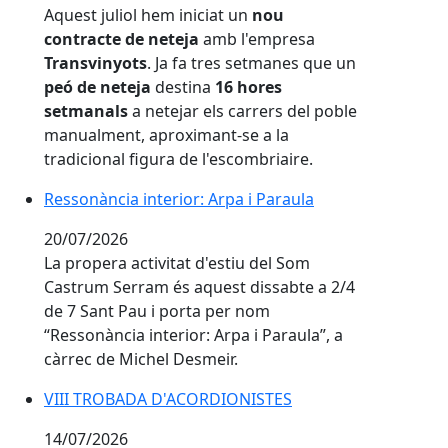
Aquest juliol hem iniciat un
nou
contracte de neteja
amb l'empresa
Transvinyots
. Ja fa tres setmanes que un
peó de neteja
destina
16 hores
setmanals
a netejar els carrers del poble
manualment, aproximant-se a la
tradicional figura de l'escombriaire.
Ressonància interior: Arpa i Paraula
Ressonància interior: Arpa i Paraula
20/07/2026
La propera activitat d'estiu del Som
Castrum Serram és aquest dissabte a 2/4
de 7 Sant Pau i porta per nom
“Ressonància interior: Arpa i Paraula”, a
càrrec de Michel Desmeir.
VIII TROBADA D'ACORDIONISTES
VIII TROBADA D'ACORDIONISTES
14/07/2026