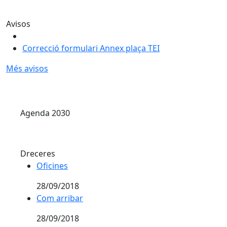
Avisos
Correcció formulari Annex plaça TEI
Més avisos
Agenda 2030
Dreceres
Oficines
Oficines
28/09/2018
Com arribar
Com arribar
28/09/2018