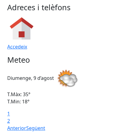
Adreces i telèfons
Accedeix
Meteo
Diumenge, 9 d’agost
Dil
T.Màx: 35°
T.M
T.Min: 18°
T.M
1
Ta
2
Anterior
Següent