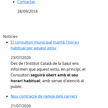
Contactar
Contactar
28/09/2018
Notícies
El consultori municipal manté l'horari habitual per aq
El consultori municipal manté l'horari
habitual per aquest estiu
23/07/2026
Des de l'Institut Català de la Salut ens
informen que aquest estiu, en principi, el
Consultori
seguirà obert amb el seu
horari habitual
, amb servei d'atenció al
públic.
Nou contracte de neteja dels carrers
Nou contracte de neteja dels carrers
21/07/2026