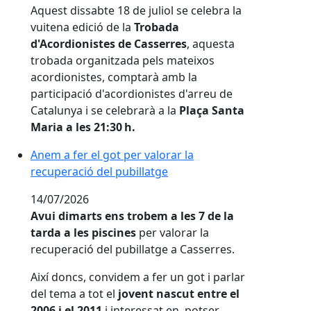
Aquest dissabte 18 de juliol se celebra la
vuitena edició de la
Trobada
d'Acordionistes de Casserres
, aquesta
trobada organitzada pels mateixos
acordionistes, comptarà amb la
participació d'acordionistes d'arreu de
Catalunya i se celebrarà a la
Plaça Santa
Maria a les 21:30 h.
Anem a fer el got per valorar la recuperació del pubil
Anem a fer el got per valorar la
recuperació del pubillatge
14/07/2026
Avui dimarts ens trobem a les 7 de la
tarda a les piscines
per valorar la
recuperació del pubillatge a Casserres.
Així doncs, convidem a fer un got i parlar
del tema a tot el
jovent nascut entre el
2006 i el 2011
i interessat en, potser,