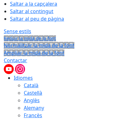
Saltar a la capçalera
Saltar al contingut
Saltar al peu de pàgina
Sense estils
Reduir la mida de la font
Normalitzar la mida de la font
Ampliar la mida de la font
Contactar
Idiomes
Català
Castellà
Anglès
Alemany
Francès
08.08.2026 | 14:54