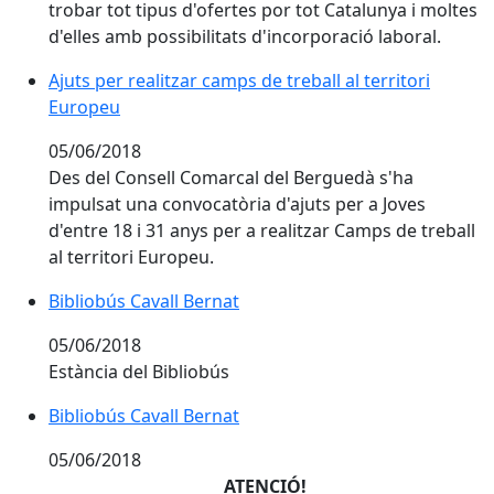
trobar tot tipus d'ofertes por tot Catalunya i moltes
d'elles amb possibilitats d'incorporació laboral.
Ajuts per realitzar camps de treball al territori
Europeu
05/06/2018
Des del Consell Comarcal del Berguedà s'ha
impulsat una convocatòria d'ajuts per a Joves
d'entre 18 i 31 anys per a realitzar Camps de treball
al territori Europeu.
Bibliobús Cavall Bernat
Bibliobús Cavall Bernat
05/06/2018
Estància del Bibliobús
Bibliobús Cavall Bernat
Bibliobús Cavall Bernat
05/06/2018
ATENCIÓ!