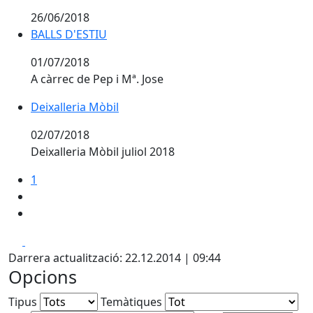
26/06/2018
BALLS D'ESTIU
BALLS D'ESTIU
01/07/2018
A càrrec de Pep i Mª. Jose
Deixalleria Mòbil
Deixalleria Mòbil
02/07/2018
Deixalleria Mòbil juliol 2018
1
Facebook
X
Darrera actualització: 22.12.2014 | 09:44
Opcions
Tipus
Temàtiques