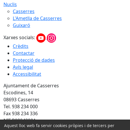
Nuclis
Casserres
L'Ametlla de Casserres
Guixaró
Xarxes socials:
Crèdits
Contactar
Protecció de dades
Avís legal
Accessibilitat
Ajuntament de Casserres
Escodines, 14
08693 Casserres
Tel. 938 234 000
Fax 938 234 336
NIF P0804800A
Aquest lloc web fa servir cookies pròpies i de tercers per