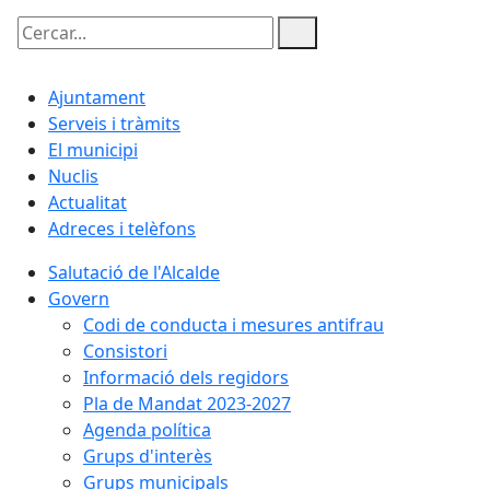
Cercar:
Ajuntament
Serveis i tràmits
El municipi
Nuclis
Actualitat
Adreces i telèfons
Salutació de l'Alcalde
Govern
Codi de conducta i mesures antifrau
Consistori
Informació dels regidors
Pla de Mandat 2023-2027
Agenda política
Grups d'interès
Grups municipals