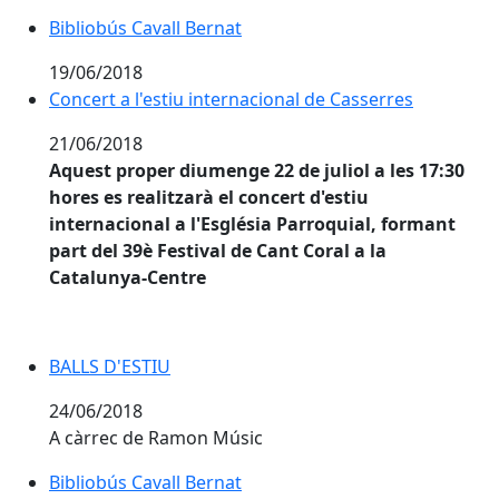
Bibliobús Cavall Bernat
Bibliobús Cavall Bernat
19/06/2018
Concert a l'estiu internacional de Casserres
Concert a l'estiu internacional de Casserres
21/06/2018
Aquest proper diumenge 22 de juliol a les 17:30
hores es realitzarà el concert d'estiu
internacional a l'Església Parroquial, formant
part del 39è Festival de Cant Coral a la
Catalunya-Centre
BALLS D'ESTIU
BALLS D'ESTIU
24/06/2018
A càrrec de Ramon Músic
Bibliobús Cavall Bernat
Bibliobús Cavall Bernat