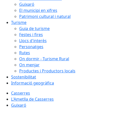
Guixaró
El municipi en xifres
Patrimoni cultural i natural
Turisme
Guia de turisme
Festes i fires
Llocs d'interès
Personatges
Rutes
On dormir - Turisme Rural
On menjar
Productes i Productors locals
Sostenibilitat
Informació geogràfica
Casserres
L'Ametlla de Casserres
Guixaró