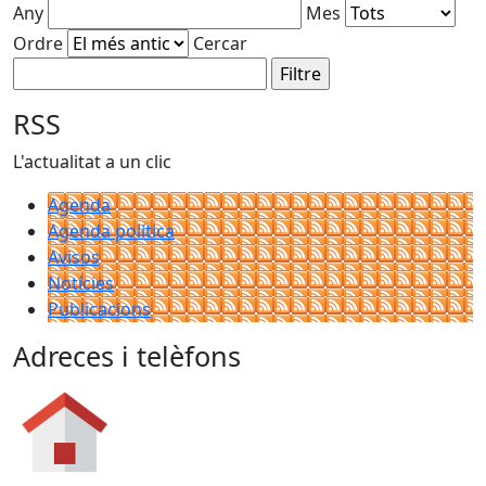
Any
Mes
Ordre
Cercar
RSS
L'actualitat a un clic
Agenda
Agenda política
Avisos
Notícies
Publicacions
Adreces i telèfons