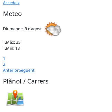
Accedeix
Meteo
Diumenge, 9 d’agost
D
T.Màx: 35°
T
T.Min: 18°
T
1
T
2
Anterior
Següent
Plànol / Carrers