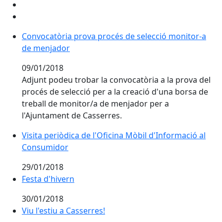
Convocatòria prova procés de selecció monitor-a de
Convocatòria prova procés de selecció monitor-a
de menjador
09/01/2018
Adjunt podeu trobar la convocatòria a la prova del
procés de selecció per a la creació d'una borsa de
treball de monitor/a de menjador per a
l'Ajuntament de Casserres.
Visita periòdica de l'Oficina Mòbil d'Informació al
Consumidor
29/01/2018
Festa d'hivern
Festa d'hivern
30/01/2018
Viu l'estiu a Casserres!
Viu l'estiu a Casserres!