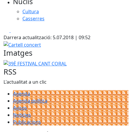
Nuclis
Cultura
Casserres
Facebook
X
Darrera actualització: 5.07.2018 | 09:52
Cartell concert
Imatges
39È FESTIVAL CANT CORAL
RSS
L'actualitat a un clic
Agenda
Agenda política
Avisos
Notícies
Publicacions