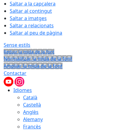
Saltar a la capçalera
Saltar al contingut
Saltar a imatges
Saltar a relacionats
Saltar al peu de pàgina
Sense estils
Reduir la mida de la font
Normalitzar la mida de la font
Ampliar la mida de la font
Contactar
Idiomes
Català
Castellà
Anglès
Alemany
Francès