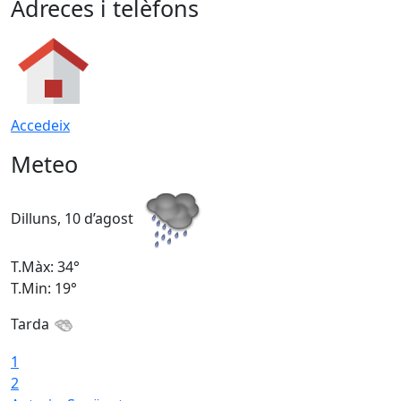
Adreces i telèfons
Accedeix
Meteo
Dilluns, 10 d’agost
D
T.Màx: 34°
T
T.Min: 19°
T
Tarda
T
1
2