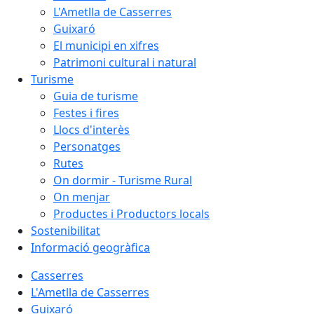
L'Ametlla de Casserres
Guixaró
El municipi en xifres
Patrimoni cultural i natural
Turisme
Guia de turisme
Festes i fires
Llocs d'interès
Personatges
Rutes
On dormir - Turisme Rural
On menjar
Productes i Productors locals
Sostenibilitat
Informació geogràfica
Casserres
L'Ametlla de Casserres
Guixaró