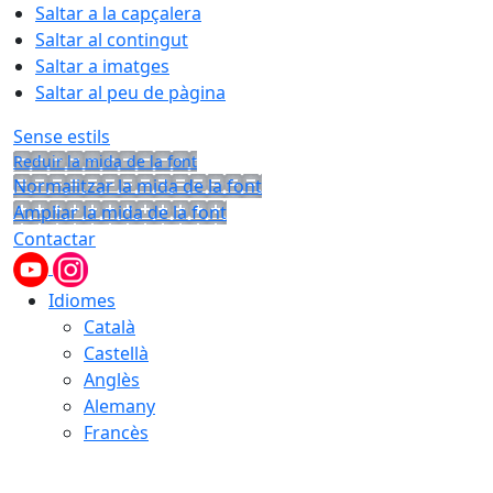
Saltar a la capçalera
Saltar al contingut
Saltar a imatges
Saltar al peu de pàgina
Sense estils
Reduir la mida de la font
Normalitzar la mida de la font
Ampliar la mida de la font
Contactar
Idiomes
Català
Castellà
Anglès
Alemany
Francès
08.08.2026 | 14:08