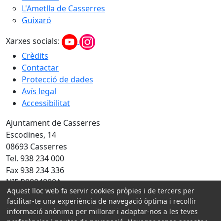
L'Ametlla de Casserres
Guixaró
Xarxes socials:
Crèdits
Contactar
Protecció de dades
Avís legal
Accessibilitat
Ajuntament de Casserres
Escodines, 14
08693 Casserres
Tel. 938 234 000
Fax 938 234 336
NIF P0804800A
Aquest lloc web fa servir cookies pròpies i de tercers per
Amb la col·laboració de:
facilitar-te una experiència de navegació òptima i recollir
informació anònima per millorar i adaptar-nos a les teves