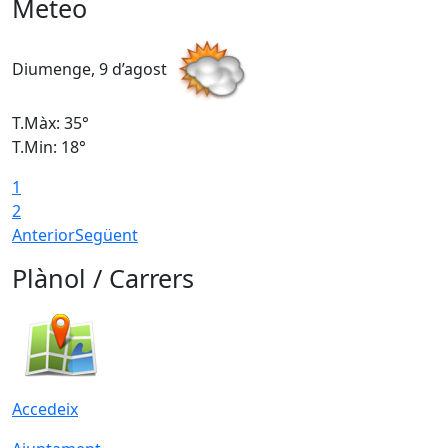
Meteo
Diumenge, 9 d’agost
D
T.Màx: 35°
T
T.Min: 18°
T
1
T
2
Anterior
Següent
Plànol / Carrers
Accedeix