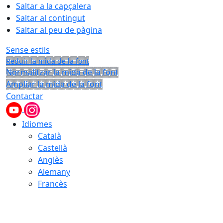
Saltar a la capçalera
Saltar al contingut
Saltar al peu de pàgina
Sense estils
Reduir la mida de la font
Normalitzar la mida de la font
Ampliar la mida de la font
Contactar
Idiomes
Català
Castellà
Anglès
Alemany
Francès
07.08.2026 | 10:10