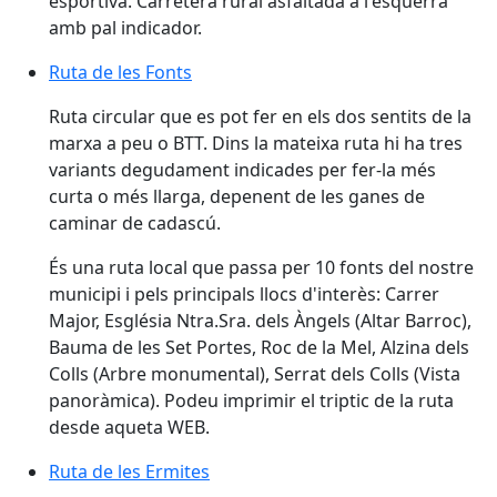
esportiva. Carretera rural asfaltada a l'esquerra
amb pal indicador.
Ruta de les Fonts
Ruta de les Fonts
Ruta circular que es pot fer en els dos sentits de la
marxa a peu o BTT. Dins la mateixa ruta hi ha tres
variants degudament indicades per fer-la més
curta o més llarga, depenent de les ganes de
caminar de cadascú.
És una ruta local que passa per 10 fonts del nostre
municipi i pels principals llocs d'interès: Carrer
Major, Església Ntra.Sra. dels Àngels (Altar Barroc),
Bauma de les Set Portes, Roc de la Mel, Alzina dels
Colls (Arbre monumental), Serrat dels Colls (Vista
panoràmica). Podeu imprimir el triptic de la ruta
desde aqueta WEB.
Ruta de les Ermites