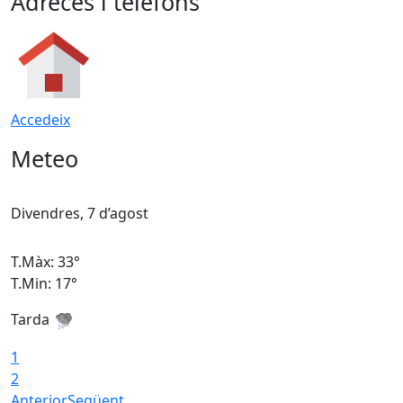
Adreces i telèfons
Accedeix
Meteo
Divendres, 7 d’agost
D
T.Màx: 33°
T
T.Min: 17°
T
Tarda
T
1
2
Anterior
Següent