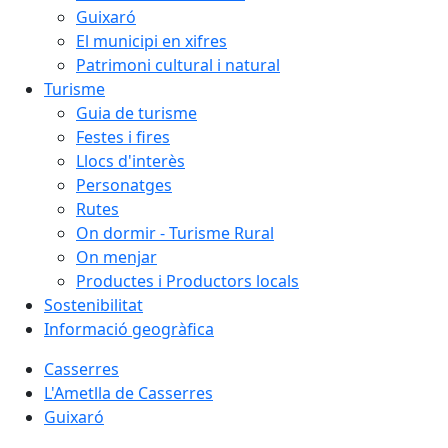
Guixaró
El municipi en xifres
Patrimoni cultural i natural
Turisme
Guia de turisme
Festes i fires
Llocs d'interès
Personatges
Rutes
On dormir - Turisme Rural
On menjar
Productes i Productors locals
Sostenibilitat
Informació geogràfica
Casserres
L'Ametlla de Casserres
Guixaró