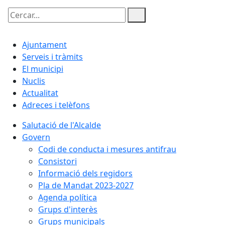
Cercar:
Ajuntament
Serveis i tràmits
El municipi
Nuclis
Actualitat
Adreces i telèfons
Salutació de l'Alcalde
Govern
Codi de conducta i mesures antifrau
Consistori
Informació dels regidors
Pla de Mandat 2023-2027
Agenda política
Grups d'interès
Grups municipals