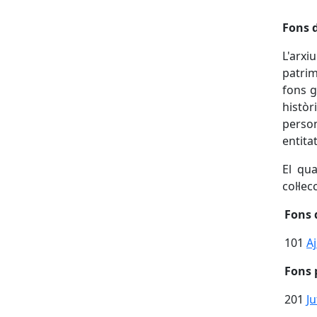
Fons 
L'arxi
patrim
fons g
històr
person
entitat
El qua
col·le
Fons 
101
A
Fons 
201
J