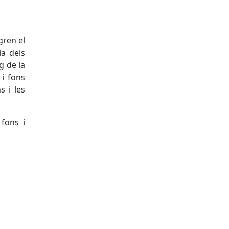
gren el
la dels
g de la
 i fons
s i les
 fons i