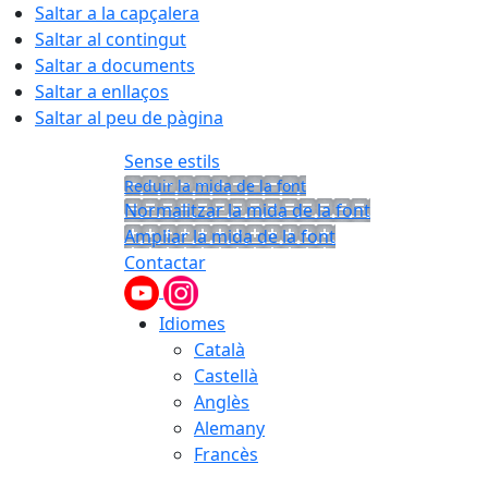
Saltar a la capçalera
Saltar al contingut
Saltar a documents
Saltar a enllaços
Saltar al peu de pàgina
Sense estils
Reduir la mida de la font
Normalitzar la mida de la font
Ampliar la mida de la font
Contactar
Idiomes
Català
Castellà
Anglès
Alemany
Francès