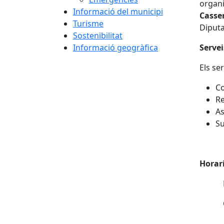
organ
Informació del municipi
Casse
Turisme
Diputa
Sostenibilitat
Informació geogràfica
Servei
Els se
Co
Re
As
Su
Horar