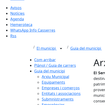
Avisos
Notícies
Agenda
Hemeroteca
WhatsApp Info Casserres
Rss
El municipi
Guia del municipi
Ar
Com arribar
Plànol / Guia de carrers
Guia del municipi
El Se
Arxiu Municipal
destin
Equipaments
patri
Empreses i comerços
proven
Entitats i associacions
munici
Submnistraments
conser
Emergències