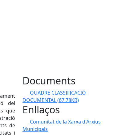
Documents
QUADRE CLASSIFICACIÓ
ntament
DOCUMENTAL
(67.78KB)
sió del
Enllaços
ts que
stració
Comunitat de la Xarxa d'Arxius
ents de
Municipals
itats i