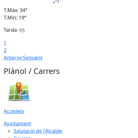
T.Màx: 34°
T
T.Min: 19°
T
Tarda
T
1
2
Anterior
Següent
Plànol / Carrers
Accedeix
Ajuntament
Salutació de l'Alcalde