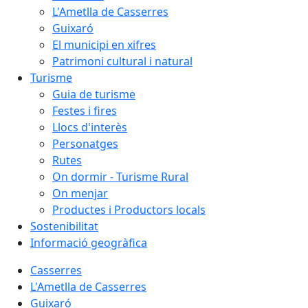
L'Ametlla de Casserres
Guixaró
El municipi en xifres
Patrimoni cultural i natural
Turisme
Guia de turisme
Festes i fires
Llocs d'interès
Personatges
Rutes
On dormir - Turisme Rural
On menjar
Productes i Productors locals
Sostenibilitat
Informació geogràfica
Casserres
L'Ametlla de Casserres
Guixaró