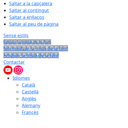
Saltar a la capçalera
Saltar al contingut
Saltar a enllaços
Saltar al peu de pàgina
Sense estils
Reduir la mida de la font
Normalitzar la mida de la font
Ampliar la mida de la font
Contactar
Idiomes
Català
Castellà
Anglès
Alemany
Francès
10.08.2026 | 12:51