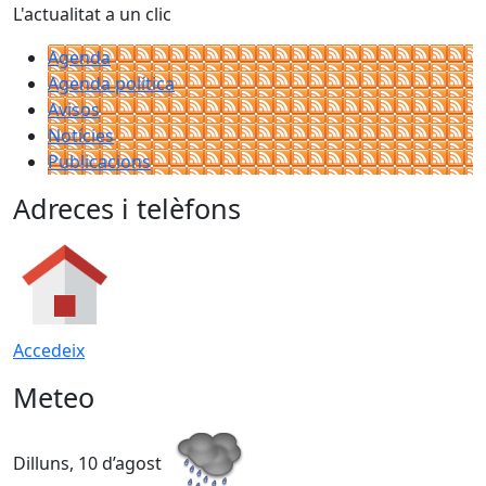
L'actualitat a un clic
Agenda
Agenda política
Avisos
Notícies
Publicacions
Adreces i telèfons
Accedeix
Meteo
Dilluns, 10 d’agost
D