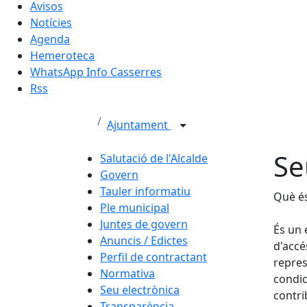
Avisos
Notícies
Agenda
Hemeroteca
WhatsApp Info Casserres
Rss
Ajuntament
Se
Salutació de l'Alcalde
Govern
Tauler informatiu
Què és
Ple municipal
Juntes de govern
És un 
Anuncis / Edictes
d'accé
Perfil de contractant
repres
Normativa
condic
Seu electrònica
contri
Transparència