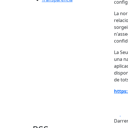
config
La nor
relaci
sorgei
n'asseg
confid
La Seu
una na
aplica
disponi
de tot
https
Fa
Darrer