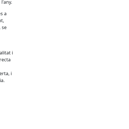
l'any.
es a
t,
, se
litat i
recta
rta, i
ia.