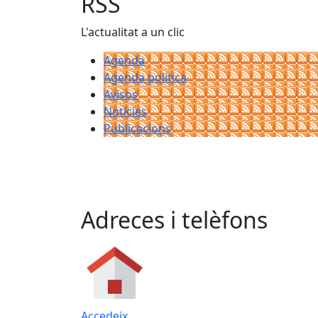
RSS
L'actualitat a un clic
Agenda
Agenda política
Avisos
Notícies
Publicacions
Adreces i telèfons
Accedeix