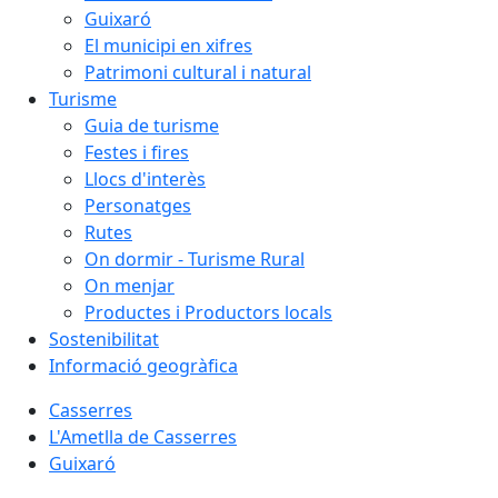
Guixaró
El municipi en xifres
Patrimoni cultural i natural
Turisme
Guia de turisme
Festes i fires
Llocs d'interès
Personatges
Rutes
On dormir - Turisme Rural
On menjar
Productes i Productors locals
Sostenibilitat
Informació geogràfica
Casserres
L'Ametlla de Casserres
Guixaró