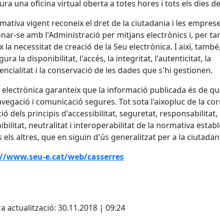
ura una oficina virtual oberta a totes hores i tots els dies de 
mativa vigent reconeix el dret de la ciutadania i les empres
onar-se amb l'Administració per mitjans electrònics i, per tan
x la necessitat de creació de la Seu electrònica. I així, també
ura la disponibilitat, l'accés, la integritat, l'autenticitat, la
encialitat i la conservació de les dades que s'hi gestionen.
 electrònica garanteix que la informació publicada és de qua
vegació i comunicació segures. Tot sota l'aixopluc de la cor
ció dels principis d'accessibilitat, seguretat, responsabilitat,
bilitat, neutralitat i interoperabilitat de la normativa estable
s els altres, que en siguin d'ús generalitzat per a la ciutadan
://www.seu-e.cat/web/casserres
cebook
X
a actualització: 30.11.2018 | 09:24