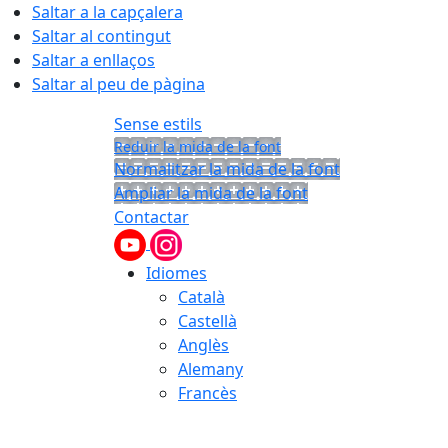
Saltar a la capçalera
Saltar al contingut
Saltar a enllaços
Saltar al peu de pàgina
Sense estils
Reduir la mida de la font
Normalitzar la mida de la font
Ampliar la mida de la font
Contactar
Idiomes
Català
Castellà
Anglès
Alemany
Francès
06.08.2026 | 07:49