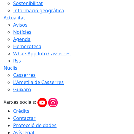
Sostenibilitat
Informació geogràfica
Actualitat
Avisos
Notícies
Agenda
Hemeroteca
WhatsApp Info Casserres
Rss
Nuclis
Casserres
L'Ametlla de Casserres
Guixaró
Xarxes socials:
Crèdits
Contactar
Protecció de dades
Avís legal