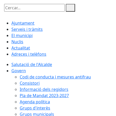
Cercar:
Ajuntament
Serveis i tràmits
El municipi
Nuclis
Actualitat
Adreces i telèfons
Salutació de l'Alcalde
Govern
Codi de conducta i mesures antifrau
Consistori
Informació dels regidors
Pla de Mandat 2023-2027
Agenda política
Grups d'interès
Grups municipals