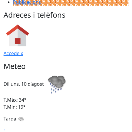
Publicacions
Adreces i telèfons
Accedeix
Meteo
Dilluns, 10 d’agost
D
T.Màx: 34°
T
T.Min: 19°
T
Tarda
T
1