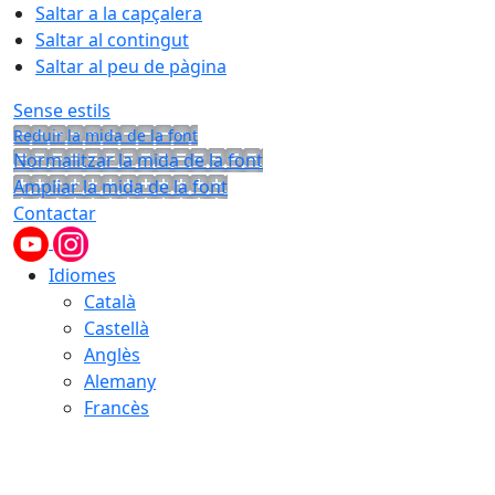
Saltar a la capçalera
Saltar al contingut
Saltar al peu de pàgina
Sense estils
Reduir la mida de la font
Normalitzar la mida de la font
Ampliar la mida de la font
Contactar
Idiomes
Català
Castellà
Anglès
Alemany
Francès
10.08.2026 | 12:42