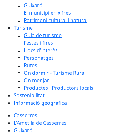
Guixaró
El municipi en xifres
Patrimoni cultural i natural
Turisme
Guia de turisme
Festes i fires
Llocs d'interès
Personatges
Rutes
On dormir - Turisme Rural
On menjar
Productes i Productors locals
Sostenibilitat
Informació geogràfica
Casserres
L'Ametlla de Casserres
Guixaró