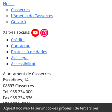
Nuclis
Casserres
L'Ametlla de Casserres
Guixaró
Xarxes socials:
Crèdits
Contactar
Protecció de dades
Avís legal
Accessibilitat
Ajuntament de Casserres
Escodines, 14
08693 Casserres
Tel. 938 234 000
Fax 938 234 336
NIF P0804800A
Aquest lloc web fa servir cookies pròpies i de tercers per