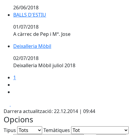
26/06/2018
BALLS D'ESTIU
BALLS D'ESTIU
01/07/2018
A càrrec de Pep i Mª. Jose
Deixalleria Mòbil
Deixalleria Mòbil
02/07/2018
Deixalleria Mòbil juliol 2018
1
Facebook
X
Darrera actualització: 22.12.2014 | 09:44
Opcions
Tipus
Temàtiques