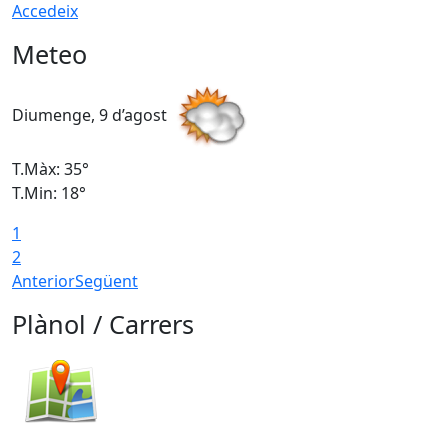
Accedeix
Meteo
Diumenge, 9 d’agost
D
T.Màx: 35°
T
T.Min: 18°
T
1
T
2
Anterior
Següent
Plànol / Carrers