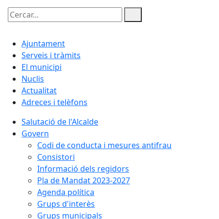
Cercar:
Ajuntament
Serveis i tràmits
El municipi
Nuclis
Actualitat
Adreces i telèfons
Salutació de l'Alcalde
Govern
Codi de conducta i mesures antifrau
Consistori
Informació dels regidors
Pla de Mandat 2023-2027
Agenda política
Grups d'interès
Grups municipals