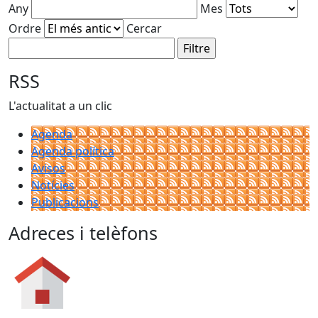
Any
Mes
Ordre
Cercar
RSS
L'actualitat a un clic
Agenda
Agenda política
Avisos
Notícies
Publicacions
Adreces i telèfons