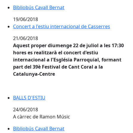
Bibliobús Cavall Bernat
Bibliobús Cavall Bernat
19/06/2018
Concert a l'estiu internacional de Casserres
Concert a l'estiu internacional de Casserres
21/06/2018
Aquest proper diumenge 22 de juliol a les 17:30
hores es realitzarà el concert d'estiu
internacional a l'Església Parroquial, formant
part del 39è Festival de Cant Coral a la
Catalunya-Centre
BALLS D'ESTIU
BALLS D'ESTIU
24/06/2018
A càrrec de Ramon Músic
Bibliobús Cavall Bernat
Bibliobús Cavall Bernat