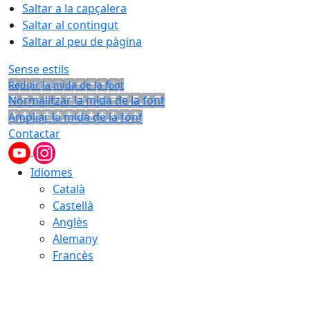
Saltar a la capçalera
Saltar al contingut
Saltar al peu de pàgina
Sense estils
Reduir la mida de la font
Normalitzar la mida de la font
Ampliar la mida de la font
Contactar
Idiomes
Català
Castellà
Anglès
Alemany
Francès
09.08.2026 | 06:53