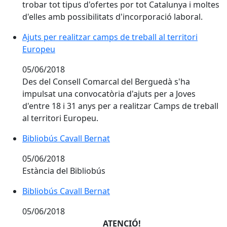
trobar tot tipus d'ofertes por tot Catalunya i moltes
d'elles amb possibilitats d'incorporació laboral.
Ajuts per realitzar camps de treball al territori
Europeu
05/06/2018
Des del Consell Comarcal del Berguedà s'ha
impulsat una convocatòria d'ajuts per a Joves
d'entre 18 i 31 anys per a realitzar Camps de treball
al territori Europeu.
Bibliobús Cavall Bernat
Bibliobús Cavall Bernat
05/06/2018
Estància del Bibliobús
Bibliobús Cavall Bernat
Bibliobús Cavall Bernat
05/06/2018
ATENCIÓ!