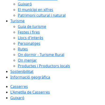
Guixaró
El municipi en xifres
Patrimoni cultural i natural
Turisme
Guia de turisme
Festes i fires
Llocs d'interès
Personatges
Rutes
On dormir - Turisme Rural
On menjar
Productes i Productors locals
Sostenibilitat
Informació geogràfica
Casserres
L'Ametlla de Casserres
Guixaró