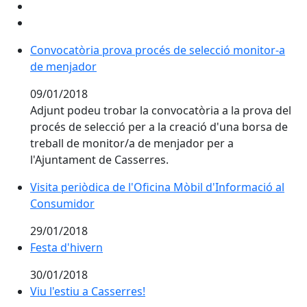
Convocatòria prova procés de selecció monitor-a de
Convocatòria prova procés de selecció monitor-a
de menjador
09/01/2018
Adjunt podeu trobar la convocatòria a la prova del
procés de selecció per a la creació d'una borsa de
treball de monitor/a de menjador per a
l'Ajuntament de Casserres.
Visita periòdica de l'Oficina Mòbil d'Informació al
Consumidor
29/01/2018
Festa d'hivern
Festa d'hivern
30/01/2018
Viu l'estiu a Casserres!
Viu l'estiu a Casserres!