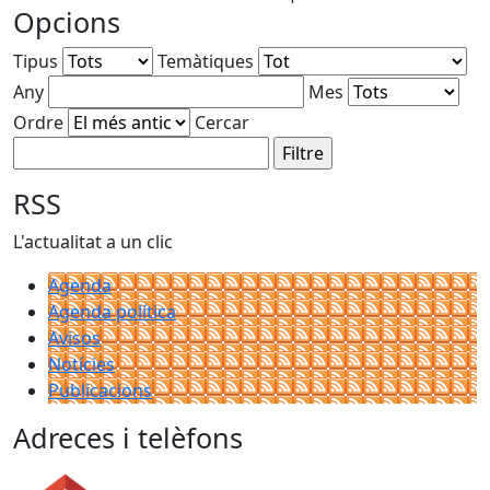
Opcions
Tipus
Temàtiques
Any
Mes
Ordre
Cercar
RSS
L'actualitat a un clic
Agenda
Agenda política
Avisos
Notícies
Publicacions
Adreces i telèfons