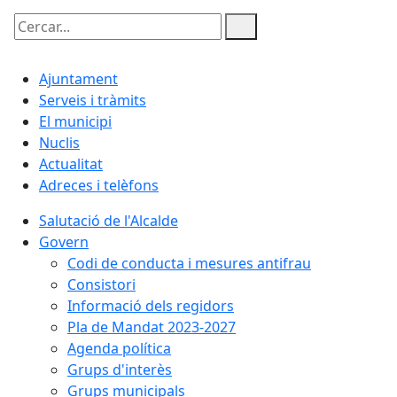
Cercar:
Ajuntament
Serveis i tràmits
El municipi
Nuclis
Actualitat
Adreces i telèfons
Salutació de l'Alcalde
Govern
Codi de conducta i mesures antifrau
Consistori
Informació dels regidors
Pla de Mandat 2023-2027
Agenda política
Grups d'interès
Grups municipals