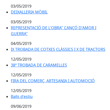
03/05/2019
DEIXALLERIA MÒBIL
03/05/2019
REPRESENTACIÓ DE L'OBRA" CANÇÓ D'AMOR I GUERR
REPRESENTACIÓ DE L'OBRA" CANÇÓ D'AMOR I
GUERRA"
04/05/2019
IX TROBADA DE COTXES CLÀSSICS I X DE TRACTORS
IX TROBADA DE COTXES CLÀSSICS I X DE TRACTORS
12/05/2019
38ª TROBADA DE CARAMELLES
38ª TROBADA DE CARAMELLES
12/05/2019
FIRA DEL COMERÇ, ARTESANIA I AUTOMOCIÓ
FIRA DEL COMERÇ, ARTESANIA I AUTOMOCIÓ
12/05/2019
Balls d'estiu
09/06/2019