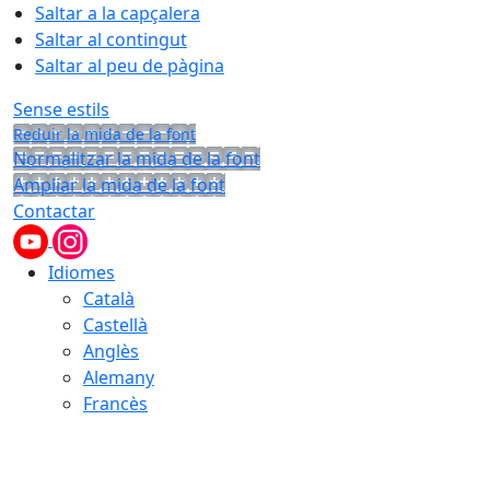
Saltar a la capçalera
Saltar al contingut
Saltar al peu de pàgina
Sense estils
Reduir la mida de la font
Normalitzar la mida de la font
Ampliar la mida de la font
Contactar
Idiomes
Català
Castellà
Anglès
Alemany
Francès
07.08.2026 | 23:06