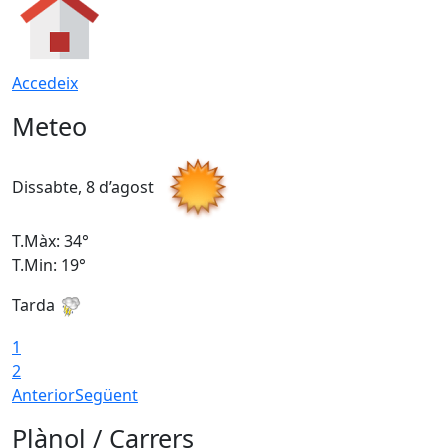
Accedeix
Meteo
Dissabte, 8 d’agost
D
T.Màx: 34°
T
T.Min: 19°
T
Tarda
T
1
2
Anterior
Següent
Plànol / Carrers