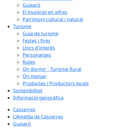
Guixaró
El municipi en xifres
Patrimoni cultural i natural
Turisme
Guia de turisme
Festes i fires
Llocs d'interès
Personatges
Rutes
On dormir - Turisme Rural
On menjar
Productes i Productors locals
Sostenibilitat
Informació geogràfica
Casserres
L'Ametlla de Casserres
Guixaró