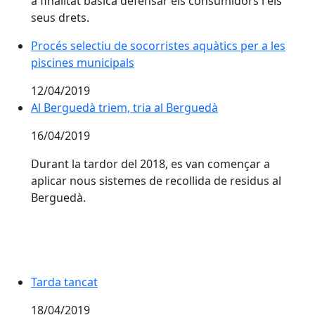
a finalitat bàsica defensar els consumidors i els
seus drets.
Procés selectiu de socorristes aquàtics per a les
piscines municipals
12/04/2019
Al Berguedà triem, tria al Berguedà
Al Berguedà triem, tria al Berguedà
16/04/2019
Durant la tardor del 2018, es van començar a
aplicar nous sistemes de recollida de residus al
Berguedà.
Tarda tancat
18/04/2019