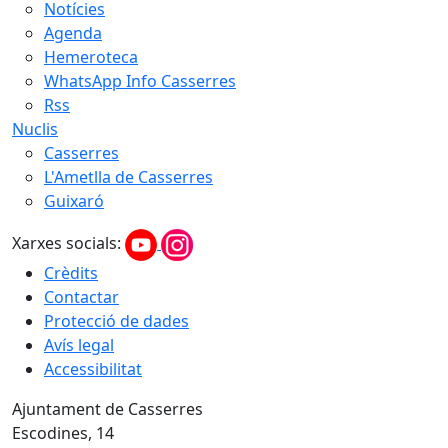
Notícies
Agenda
Hemeroteca
WhatsApp Info Casserres
Rss
Nuclis
Casserres
L'Ametlla de Casserres
Guixaró
Xarxes socials:
Crèdits
Contactar
Protecció de dades
Avís legal
Accessibilitat
Ajuntament de Casserres
Escodines, 14