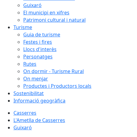
Guixaró
El municipi en xifres
Patrimoni cultural i natural
Turisme
Guia de turisme
Festes i fires
Llocs d'interès
Personatges
Rutes
On dormir - Turisme Rural
On menjar
Productes i Productors locals
Sostenibilitat
Informació geogràfica
Casserres
L'Ametlla de Casserres
Guixaró