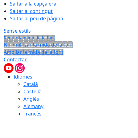
Saltar a la capçalera
Saltar al contingut
Saltar al peu de pàgina
Sense estils
Reduir la mida de la font
Normalitzar la mida de la font
Ampliar la mida de la font
Contactar
Idiomes
Català
Castellà
Anglès
Alemany
Francès
10.08.2026 | 07:41