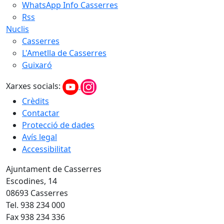
WhatsApp Info Casserres
Rss
Nuclis
Casserres
L'Ametlla de Casserres
Guixaró
Xarxes socials:
Crèdits
Contactar
Protecció de dades
Avís legal
Accessibilitat
Ajuntament de Casserres
Escodines, 14
08693 Casserres
Tel. 938 234 000
Fax 938 234 336