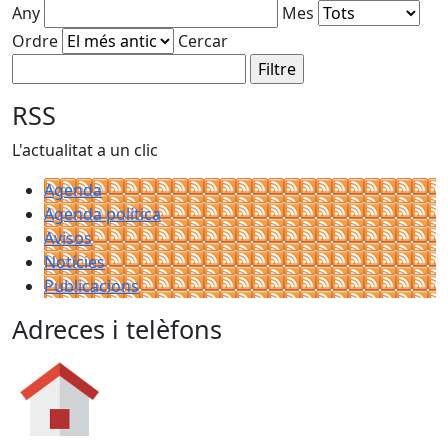
Any
Mes
Ordre
Cercar
RSS
L'actualitat a un clic
Agenda
Agenda política
Avisos
Notícies
Publicacions
Adreces i telèfons