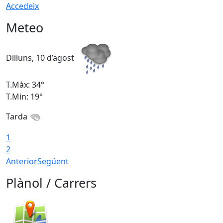
Accedeix
Meteo
Dilluns, 10 d’agost
D
T.Màx: 34°
T
T.Min: 19°
T
Tarda
T
1
2
Anterior
Següent
Plànol / Carrers