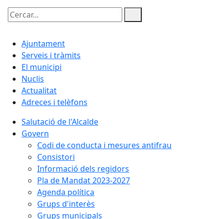
Cercar:
Ajuntament
Serveis i tràmits
El municipi
Nuclis
Actualitat
Adreces i telèfons
Salutació de l'Alcalde
Govern
Codi de conducta i mesures antifrau
Consistori
Informació dels regidors
Pla de Mandat 2023-2027
Agenda política
Grups d'interès
Grups municipals