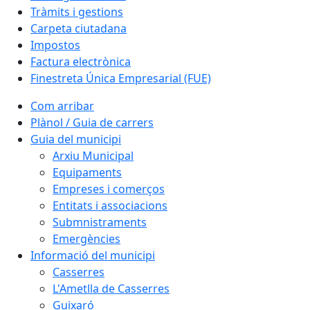
Tràmits i gestions
Carpeta ciutadana
Impostos
Factura electrònica
Finestreta Única Empresarial (FUE)
Com arribar
Plànol / Guia de carrers
Guia del municipi
Arxiu Municipal
Equipaments
Empreses i comerços
Entitats i associacions
Submnistraments
Emergències
Informació del municipi
Casserres
L'Ametlla de Casserres
Guixaró