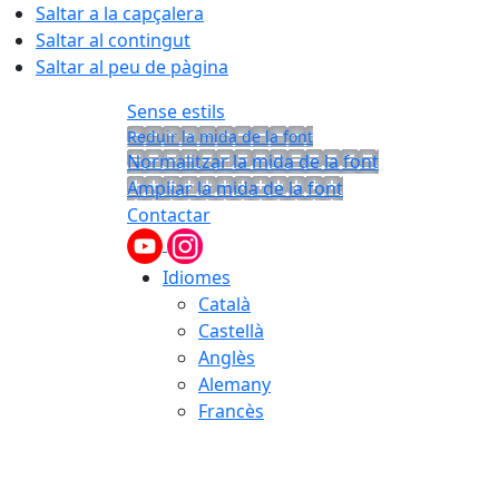
Saltar a la capçalera
Saltar al contingut
Saltar al peu de pàgina
Sense estils
Reduir la mida de la font
Normalitzar la mida de la font
Ampliar la mida de la font
Contactar
Idiomes
Català
Castellà
Anglès
Alemany
Francès
09.08.2026 | 09:37