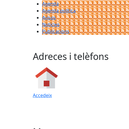
Agenda
Agenda política
Avisos
Notícies
Publicacions
Adreces i telèfons
Accedeix