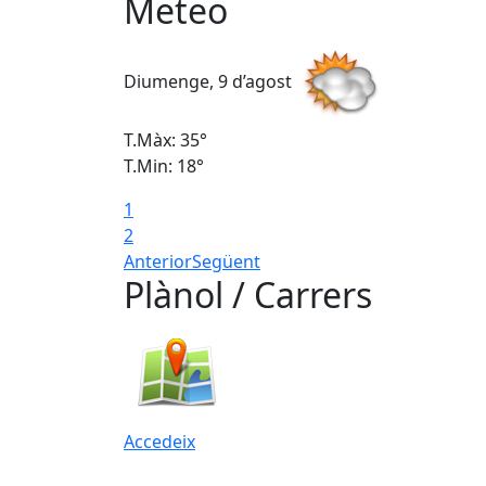
Meteo
Diumenge, 9 d’agost
T.Màx: 35°
T.Min: 18°
1
2
Anterior
Següent
Plànol / Carrers
Accedeix