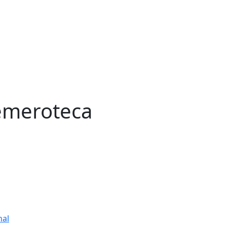
meroteca
nal