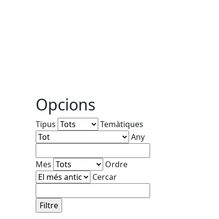
Opcions
Tipus
Temàtiques
Any
Mes
Ordre
Cercar