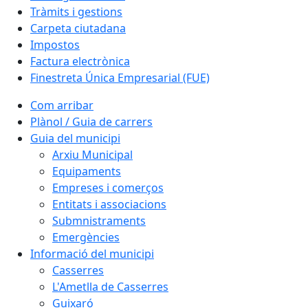
Tràmits i gestions
Carpeta ciutadana
Impostos
Factura electrònica
Finestreta Única Empresarial (FUE)
Com arribar
Plànol / Guia de carrers
Guia del municipi
Arxiu Municipal
Equipaments
Empreses i comerços
Entitats i associacions
Submnistraments
Emergències
Informació del municipi
Casserres
L'Ametlla de Casserres
Guixaró