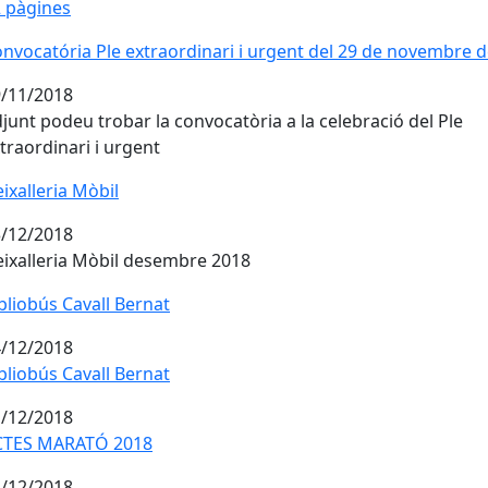
 pàgines
nvocatória Ple extraordinari i urgent del 29 de novembre 
/11/2018
junt podeu trobar la convocatòria a la celebració del Ple
traordinari i urgent
ixalleria Mòbil
ixalleria Mòbil
/12/2018
ixalleria Mòbil desembre 2018
bliobús Cavall Bernat
bliobús Cavall Bernat
/12/2018
bliobús Cavall Bernat
bliobús Cavall Bernat
/12/2018
CTES MARATÓ 2018
/12/2018