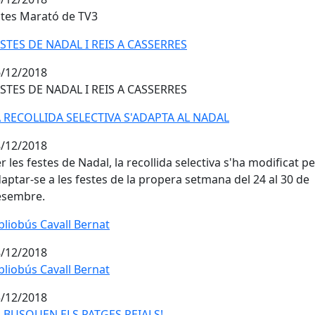
tes Marató de TV3
STES DE NADAL I REIS A CASSERRES
/12/2018
STES DE NADAL I REIS A CASSERRES
 RECOLLIDA SELECTIVA S'ADAPTA AL NADAL
A RECOLLIDA SELECTIVA S'ADAPTA AL NADAL
/12/2018
r les festes de Nadal, la recollida selectiva s'ha modificat pe
aptar-se a les festes de la propera setmana del 24 al 30 de
esembre.
bliobús Cavall Bernat
bliobús Cavall Bernat
/12/2018
bliobús Cavall Bernat
bliobús Cavall Bernat
/12/2018
 BUSQUEN ELS PATGES REIALS!
S BUSQUEN ELS PATGES REIALS!