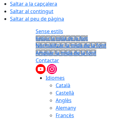
Saltar a la capçalera
Saltar al contingut
Saltar al peu de pàgina
Sense estils
Reduir la mida de la font
Normalitzar la mida de la font
Ampliar la mida de la font
Contactar
Idiomes
Català
Castellà
Anglès
Alemany
Francès
07.08.2026 | 12:39