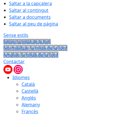
Saltar a la capçalera
Saltar al contingut
Saltar a documents
Saltar al peu de pàgina
Sense estils
Reduir la mida de la font
Normalitzar la mida de la font
Ampliar la mida de la font
Contactar
Idiomes
Català
Castellà
Anglès
Alemany
Francès
09.08.2026 | 04:44