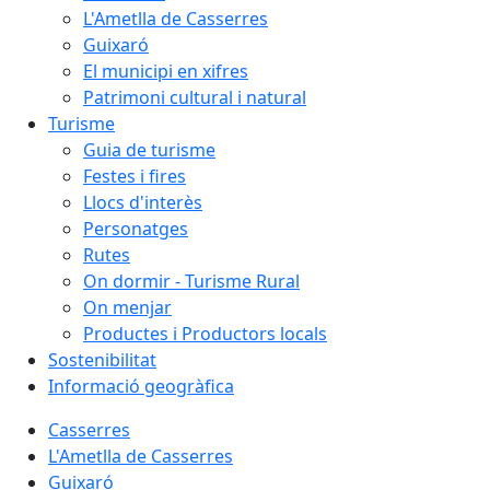
L'Ametlla de Casserres
Guixaró
El municipi en xifres
Patrimoni cultural i natural
Turisme
Guia de turisme
Festes i fires
Llocs d'interès
Personatges
Rutes
On dormir - Turisme Rural
On menjar
Productes i Productors locals
Sostenibilitat
Informació geogràfica
Casserres
L'Ametlla de Casserres
Guixaró