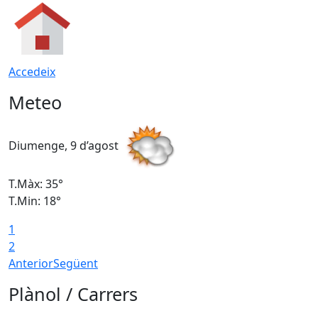
Accedeix
Meteo
Diumenge, 9 d’agost
D
T.Màx: 35°
T
T.Min: 18°
T
1
T
2
Anterior
Següent
Plànol / Carrers