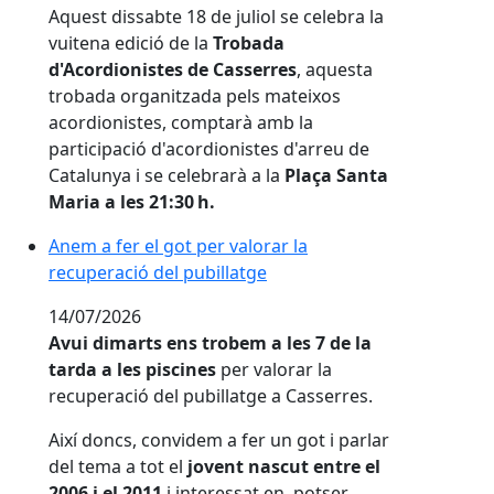
Aquest dissabte 18 de juliol se celebra la
vuitena edició de la
Trobada
d'Acordionistes de Casserres
, aquesta
trobada organitzada pels mateixos
acordionistes, comptarà amb la
participació d'acordionistes d'arreu de
Catalunya i se celebrarà a la
Plaça Santa
Maria a les 21:30 h.
Anem a fer el got per valorar la recuperació del pubil
Anem a fer el got per valorar la
recuperació del pubillatge
14/07/2026
Avui dimarts ens trobem a les 7 de la
tarda a les piscines
per valorar la
recuperació del pubillatge a Casserres.
Així doncs, convidem a fer un got i parlar
del tema a tot el
jovent nascut entre el
2006 i el 2011
i interessat en, potser,