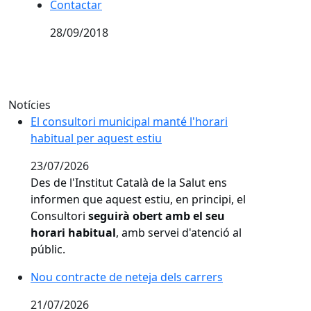
Contactar
Contactar
28/09/2018
Notícies
El consultori municipal manté l'horari habitual per aq
El consultori municipal manté l'horari
habitual per aquest estiu
23/07/2026
Des de l'Institut Català de la Salut ens
informen que aquest estiu, en principi, el
Consultori
seguirà obert amb el seu
horari habitual
, amb servei d'atenció al
públic.
Nou contracte de neteja dels carrers
Nou contracte de neteja dels carrers
21/07/2026