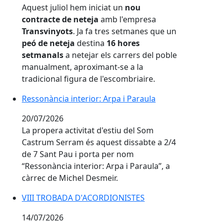
Aquest juliol hem iniciat un
nou
contracte de neteja
amb l'empresa
Transvinyots
. Ja fa tres setmanes que un
peó de neteja
destina
16 hores
setmanals
a netejar els carrers del poble
manualment, aproximant-se a la
tradicional figura de l'escombriaire.
Ressonància interior: Arpa i Paraula
Ressonància interior: Arpa i Paraula
20/07/2026
La propera activitat d'estiu del Som
Castrum Serram és aquest dissabte a 2/4
de 7 Sant Pau i porta per nom
“Ressonància interior: Arpa i Paraula”, a
càrrec de Michel Desmeir.
VIII TROBADA D'ACORDIONISTES
VIII TROBADA D'ACORDIONISTES
14/07/2026