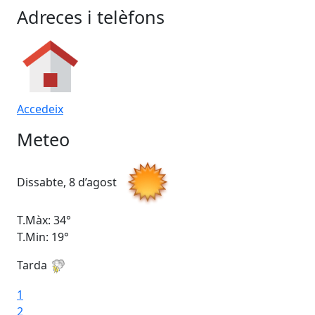
Adreces i telèfons
Accedeix
Meteo
Dissabte, 8 d’agost
Di
T.Màx: 34°
T.M
T.Min: 19°
T.M
Tarda
Ta
1
2