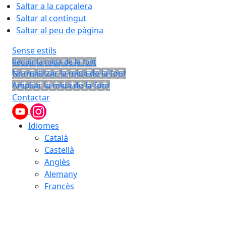
Saltar a la capçalera
Saltar al contingut
Saltar al peu de pàgina
Sense estils
Reduir la mida de la font
Normalitzar la mida de la font
Ampliar la mida de la font
Contactar
Idiomes
Català
Castellà
Anglès
Alemany
Francès
07.08.2026 | 16:21