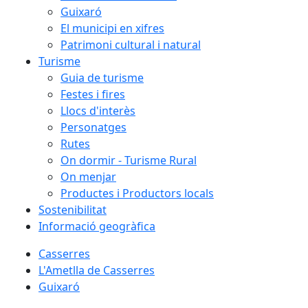
Guixaró
El municipi en xifres
Patrimoni cultural i natural
Turisme
Guia de turisme
Festes i fires
Llocs d'interès
Personatges
Rutes
On dormir - Turisme Rural
On menjar
Productes i Productors locals
Sostenibilitat
Informació geogràfica
Casserres
L'Ametlla de Casserres
Guixaró