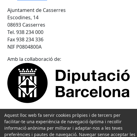
Ajuntament de Casserres
Escodines, 14
08693 Casserres
Tel. 938 234 000
Fax 938 234 336
NIF P0804800A
Amb la col·laboració de:
Aquest lloc web fa servir cookies pròpies i de tercers per
facilitar-te una experiència de navegació òptima i recollir
informació anònima per millorar i adaptar-nos a les teves
preferències i pautes de navegació. Navegar sense acceptar les