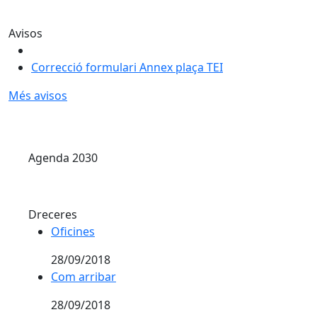
Avisos
Correcció formulari Annex plaça TEI
Més avisos
Agenda 2030
Dreceres
Oficines
Oficines
28/09/2018
Com arribar
Com arribar
28/09/2018