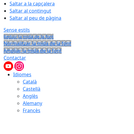
Saltar a la capçalera
Saltar al contingut
Saltar al peu de pàgina
Sense estils
Reduir la mida de la font
Normalitzar la mida de la font
Ampliar la mida de la font
Contactar
Idiomes
Català
Castellà
Anglès
Alemany
Francès
06.08.2026 | 20:50