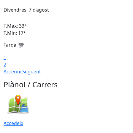
Divendres, 7 d’agost
D
T.Màx: 33°
T
T.Min: 17°
T
Tarda
T
1
2
Anterior
Següent
Plànol / Carrers
Accedeix