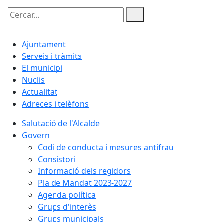
Cercar:
Ajuntament
Serveis i tràmits
El municipi
Nuclis
Actualitat
Adreces i telèfons
Salutació de l'Alcalde
Govern
Codi de conducta i mesures antifrau
Consistori
Informació dels regidors
Pla de Mandat 2023-2027
Agenda política
Grups d'interès
Grups municipals