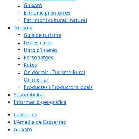
Guixaró
El municipi en xifres
Patrimoni cultural i natural
Turisme
Guia de turisme
Festes i fires
Llocs d'interès
Personatges
Rutes
On dormir - Turisme Rural
On menjar
Productes i Productors locals
Sostenibilitat
Informació geogràfica
Casserres
L'Ametlla de Casserres
Guixaró