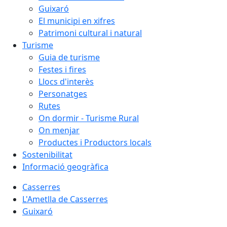
Guixaró
El municipi en xifres
Patrimoni cultural i natural
Turisme
Guia de turisme
Festes i fires
Llocs d'interès
Personatges
Rutes
On dormir - Turisme Rural
On menjar
Productes i Productors locals
Sostenibilitat
Informació geogràfica
Casserres
L'Ametlla de Casserres
Guixaró