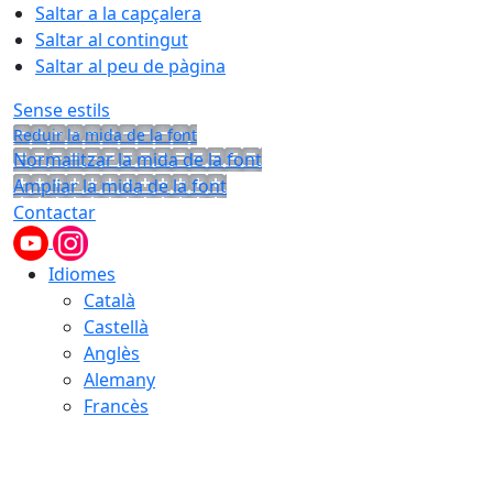
Saltar a la capçalera
Saltar al contingut
Saltar al peu de pàgina
Sense estils
Reduir la mida de la font
Normalitzar la mida de la font
Ampliar la mida de la font
Contactar
Idiomes
Català
Castellà
Anglès
Alemany
Francès
08.08.2026 | 02:04