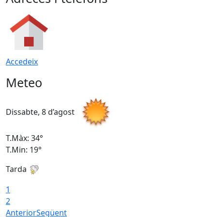
Accedeix
Meteo
Dissabte, 8 d’agost
D
T.Màx: 34°
T
T.Min: 19°
T
Tarda
T
1
2
Anterior
Següent