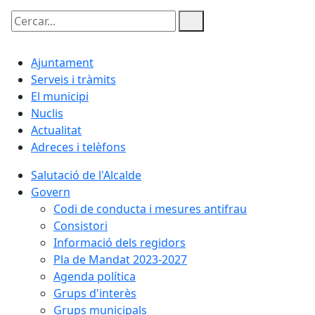
Cercar:
Ajuntament
Serveis i tràmits
El municipi
Nuclis
Actualitat
Adreces i telèfons
Salutació de l'Alcalde
Govern
Codi de conducta i mesures antifrau
Consistori
Informació dels regidors
Pla de Mandat 2023-2027
Agenda política
Grups d'interès
Grups municipals