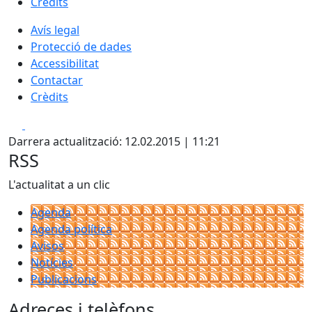
Crèdits
Avís legal
Protecció de dades
Accessibilitat
Contactar
Crèdits
Facebook
X
Darrera actualització: 12.02.2015 | 11:21
RSS
L'actualitat a un clic
Agenda
Agenda política
Avisos
Notícies
Publicacions
Adreces i telèfons