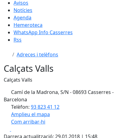
Avisos
Notícies
Agenda
Hemeroteca
WhatsApp Info Casserres
Rss
Adreces i telèfons
Calçats Valls
Calçats Valls
Camí de la Madrona, S/N - 08693 Casserres -
Barcelona
Telèfon:
93 823 41 12
Amplieu el mapa
Com arribar-hi
Leaflet
| ©
OpenStreetMap
contributors
Facebook
X
+
Darrera actualització: 29.01.2018 | 15:48