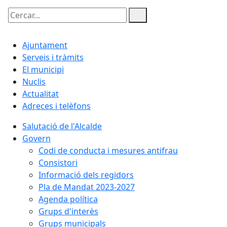
Cercar:
Ajuntament
Serveis i tràmits
El municipi
Nuclis
Actualitat
Adreces i telèfons
Salutació de l'Alcalde
Govern
Codi de conducta i mesures antifrau
Consistori
Informació dels regidors
Pla de Mandat 2023-2027
Agenda política
Grups d'interès
Grups municipals