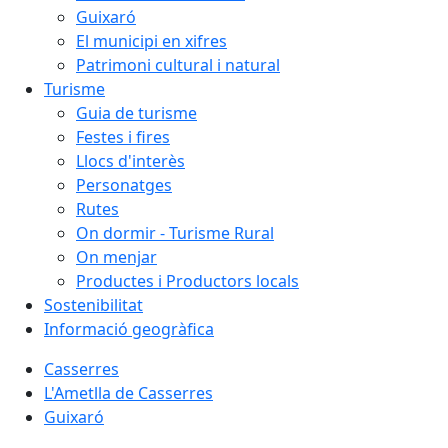
Guixaró
El municipi en xifres
Patrimoni cultural i natural
Turisme
Guia de turisme
Festes i fires
Llocs d'interès
Personatges
Rutes
On dormir - Turisme Rural
On menjar
Productes i Productors locals
Sostenibilitat
Informació geogràfica
Casserres
L'Ametlla de Casserres
Guixaró