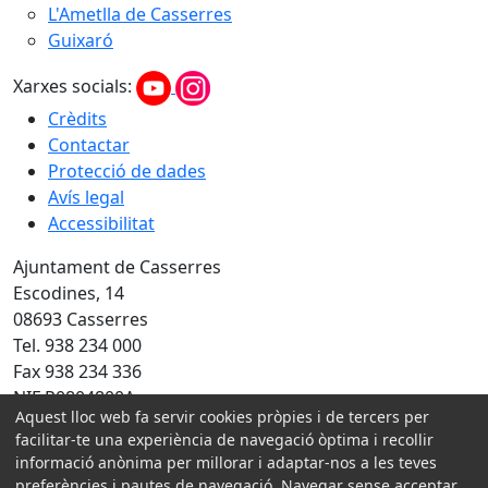
L'Ametlla de Casserres
Guixaró
Xarxes socials:
Crèdits
Contactar
Protecció de dades
Avís legal
Accessibilitat
Ajuntament de Casserres
Escodines, 14
08693 Casserres
Tel. 938 234 000
Fax 938 234 336
NIF P0804800A
Aquest lloc web fa servir cookies pròpies i de tercers per
Amb la col·laboració de:
facilitar-te una experiència de navegació òptima i recollir
informació anònima per millorar i adaptar-nos a les teves
preferències i pautes de navegació. Navegar sense acceptar