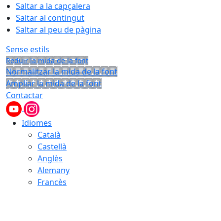
Saltar a la capçalera
Saltar al contingut
Saltar al peu de pàgina
Sense estils
Reduir la mida de la font
Normalitzar la mida de la font
Ampliar la mida de la font
Contactar
Idiomes
Català
Castellà
Anglès
Alemany
Francès
10.08.2026 | 12:13