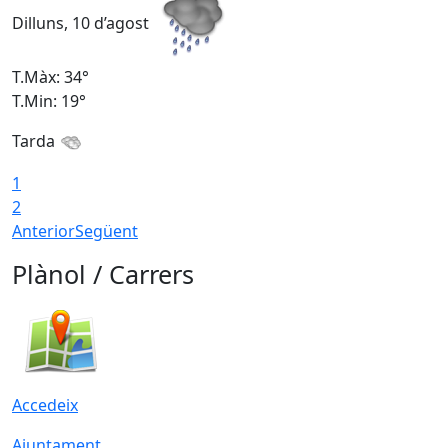
Dilluns, 10 d’agost
D
T.Màx: 34°
T
T.Min: 19°
T
Tarda
T
1
2
Anterior
Següent
Plànol / Carrers
Accedeix
Ajuntament