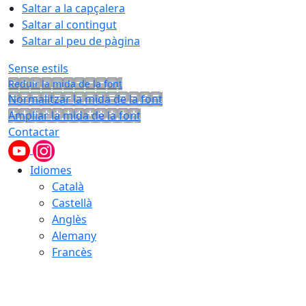
Saltar a la capçalera
Saltar al contingut
Saltar al peu de pàgina
Sense estils
Reduir la mida de la font
Normalitzar la mida de la font
Ampliar la mida de la font
Contactar
Idiomes
Català
Castellà
Anglès
Alemany
Francès
07.08.2026 | 05:14