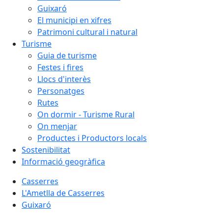
Guixaró
El municipi en xifres
Patrimoni cultural i natural
Turisme
Guia de turisme
Festes i fires
Llocs d'interès
Personatges
Rutes
On dormir - Turisme Rural
On menjar
Productes i Productors locals
Sostenibilitat
Informació geogràfica
Casserres
L'Ametlla de Casserres
Guixaró