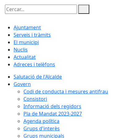
Cercar:
Ajuntament
Serveis i tràmits
El municipi
Nuclis
Actualitat
Adreces i telèfons
Salutació de l'Alcalde
Govern
Codi de conducta i mesures antifrau
Consistori
Informació dels regidors
Pla de Mandat 2023-2027
Agenda política
Grups d'interès
Grups municipals