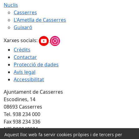
Nuclis
Casserres
L'Ametlla de Casserres
Guixaró
Xarxes socials:
Crèdits
Contactar
Protecció de dades
Avís legal
Accessibilitat
Ajuntament de Casserres
Escodines, 14
08693 Casserres
Tel. 938 234 000
Fax 938 234 336
NIF P0804800A
Aquest lloc web fa servir cookies pròpies i de tercers per