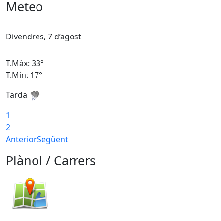
Meteo
Divendres, 7 d’agost
D
T.Màx: 33°
T
T.Min: 17°
T
Tarda
T
1
2
Anterior
Següent
Plànol / Carrers