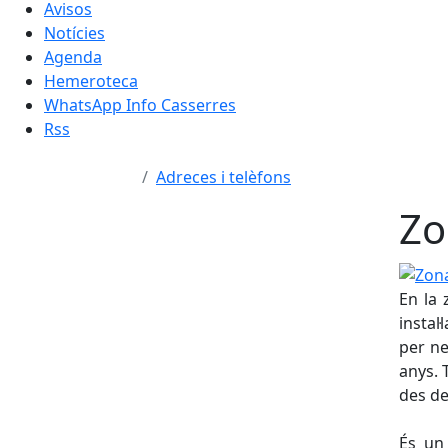
Avisos
Notícies
Agenda
Hemeroteca
WhatsApp Info Casserres
Rss
Adreces i telèfons
Zo
Zona e
En la 
instal
per ne
anys. 
des de
És un 