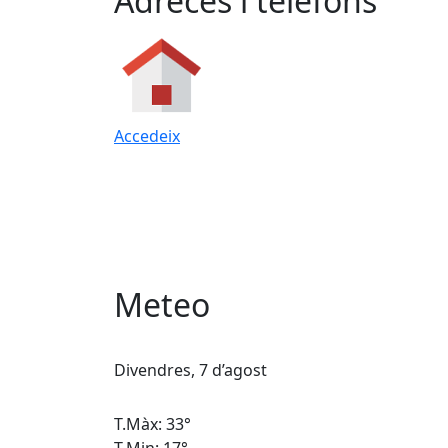
Adreces i telèfons
Accedeix
Meteo
Divendres, 7 d’agost
T.Màx: 33°