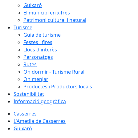
Guixaró
El municipi en xifres
Patrimoni cultural i natural
Turisme
Guia de turisme
Festes i fires
Llocs d'interès
Personatges
Rutes
On dormir - Turisme Rural
On menjar
Productes i Productors locals
Sostenibilitat
Informació geogràfica
Casserres
L'Ametlla de Casserres
Guixaró