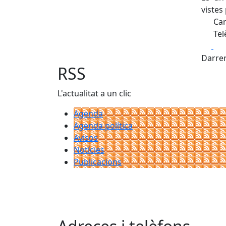
vistes
Car
Tel
Fa
Darrer
RSS
L'actualitat a un clic
Agenda
Agenda política
Avisos
Notícies
Publicacions