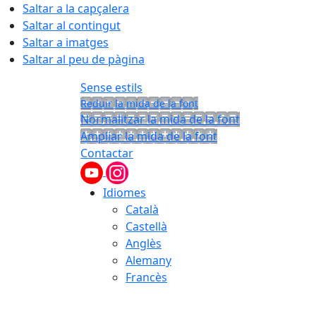
Saltar a la capçalera
Saltar al contingut
Saltar a imatges
Saltar al peu de pàgina
Sense estils
Reduir la mida de la font
Normalitzar la mida de la font
Ampliar la mida de la font
Contactar
Idiomes
Català
Castellà
Anglès
Alemany
Francès
07.08.2026 | 03:50