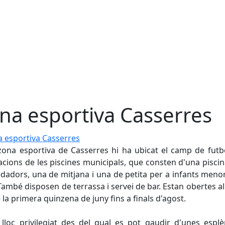
na esportiva Casserres
sportiva Casserres
zona esportiva de Casserres hi ha ubicat el camp de futbo
·lacions de les piscines municipals, que consten d'una pisci
dadors, una de mitjana i una de petita per a infants meno
També disposen de terrassa i servei de bar. Estan obertes al
 la primera quinzena de juny fins a finals d'agost.
lloc privilegiat des del qual es pot gaudir d'unes espl