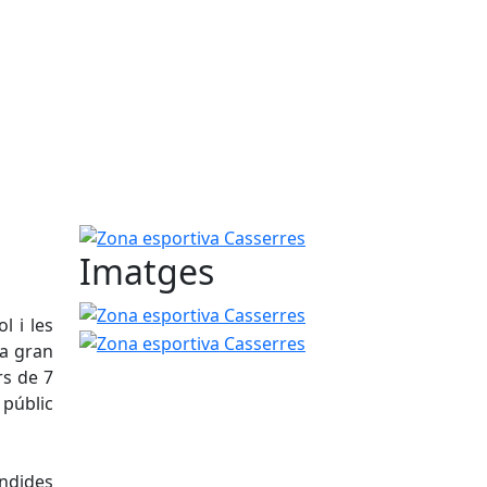
Zona esportiva Casserres
Imatges
Zona esportiva Casserres
Zona esportiva Casser
l i les
na gran
rs de 7
 públic
èndides