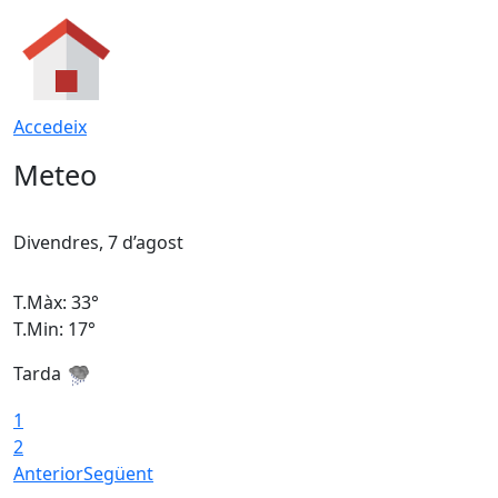
Accedeix
Meteo
Divendres, 7 d’agost
D
T.Màx: 33°
T
T.Min: 17°
T
Tarda
T
1
2
Anterior
Següent