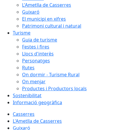
L'Ametlla de Casserres
Guixaró
El municipi en xifres
Patrimoni cultural i natural
Turisme
Guia de turisme
Festes i fires
Llocs d'interès
Personatges
Rutes
On dormir - Turisme Rural
On menjar
Productes i Productors locals
Sostenibilitat
Informació geogràfica
Casserres
L'Ametlla de Casserres
Guixaró