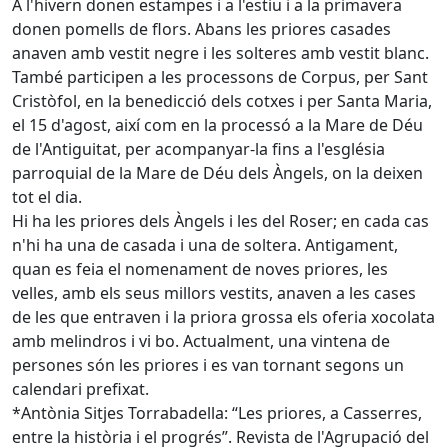
A l'hivern donen estampes i a l'estiu i a la primavera
donen pomells de flors. Abans les priores casades
anaven amb vestit negre i les solteres amb vestit blanc.
També participen a les processons de Corpus, per Sant
Cristòfol, en la benedicció dels cotxes i per Santa Maria,
el 15 d'agost, així com en la processó a la Mare de Déu
de l'Antiguitat, per acompanyar-la fins a l'església
parroquial de la Mare de Déu dels Àngels, on la deixen
tot el dia.
Hi ha les priores dels Àngels i les del Roser; en cada cas
n'hi ha una de casada i una de soltera. Antigament,
quan es feia el nomenament de noves priores, les
velles, amb els seus millors vestits, anaven a les cases
de les que entraven i la priora grossa els oferia xocolata
amb melindros i vi bo. Actualment, una vintena de
persones són les priores i es van tornant segons un
calendari prefixat.
*Antònia Sitjes Torrabadella: “Les priores, a Casserres,
entre la història i el progrés”. Revista de l'Agrupació del