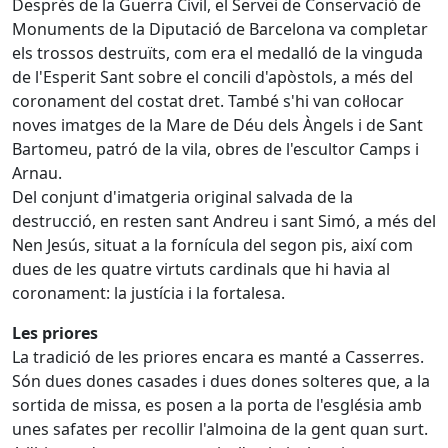
Després de la Guerra Civil, el Servei de Conservació de
Monuments de la Diputació de Barcelona va completar
els trossos destruïts, com era el medalló de la vinguda
de l'Esperit Sant sobre el concili d'apòstols, a més del
coronament del costat dret. També s'hi van col·locar
noves imatges de la Mare de Déu dels Àngels i de Sant
Bartomeu, patró de la vila, obres de l'escultor Camps i
Arnau.
Del conjunt d'imatgeria original salvada de la
destrucció, en resten sant Andreu i sant Simó, a més del
Nen Jesús, situat a la fornícula del segon pis, així com
dues de les quatre virtuts cardinals que hi havia al
coronament: la justícia i la fortalesa.
Les priores
La tradició de les priores encara es manté a Casserres.
Són dues dones casades i dues dones solteres que, a la
sortida de missa, es posen a la porta de l'església amb
unes safates per recollir l'almoina de la gent quan surt.