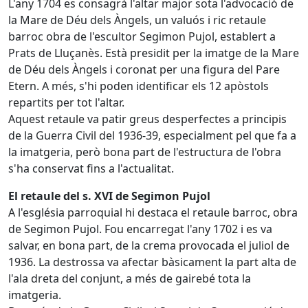
L'any 1704 es consagrà l'altar major sota l'advocació de
la Mare de Déu dels Àngels, un valuós i ric retaule
barroc obra de l'escultor Segimon Pujol, establert a
Prats de Lluçanès. Està presidit per la imatge de la Mare
de Déu dels Àngels i coronat per una figura del Pare
Etern. A més, s'hi poden identificar els 12 apòstols
repartits per tot l'altar.
Aquest retaule va patir greus desperfectes a principis
de la Guerra Civil del 1936-39, especialment pel que fa a
la imatgeria, però bona part de l'estructura de l'obra
s'ha conservat fins a l'actualitat.
El retaule del s. XVI de Segimon Pujol
A l'església parroquial hi destaca el retaule barroc, obra
de Segimon Pujol. Fou encarregat l'any 1702 i es va
salvar, en bona part, de la crema provocada el juliol de
1936. La destrossa va afectar bàsicament la part alta de
l'ala dreta del conjunt, a més de gairebé tota la
imatgeria.