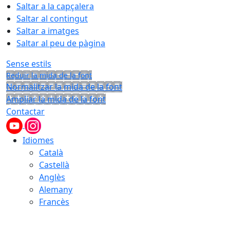
Saltar a la capçalera
Saltar al contingut
Saltar a imatges
Saltar al peu de pàgina
Sense estils
Reduir la mida de la font
Normalitzar la mida de la font
Ampliar la mida de la font
Contactar
Idiomes
Català
Castellà
Anglès
Alemany
Francès
07.08.2026 | 00:56