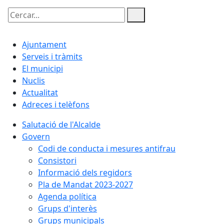
Cercar:
Ajuntament
Serveis i tràmits
El municipi
Nuclis
Actualitat
Adreces i telèfons
Salutació de l'Alcalde
Govern
Codi de conducta i mesures antifrau
Consistori
Informació dels regidors
Pla de Mandat 2023-2027
Agenda política
Grups d'interès
Grups municipals