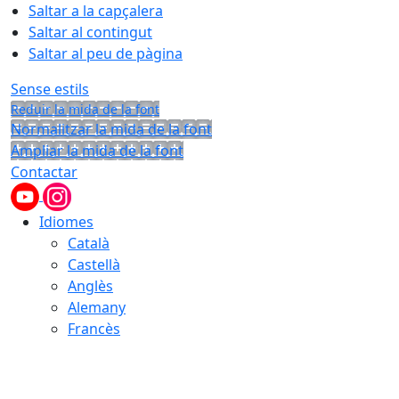
Saltar a la capçalera
Saltar al contingut
Saltar al peu de pàgina
Sense estils
Reduir la mida de la font
Normalitzar la mida de la font
Ampliar la mida de la font
Contactar
Idiomes
Català
Castellà
Anglès
Alemany
Francès
08.08.2026 | 00:16