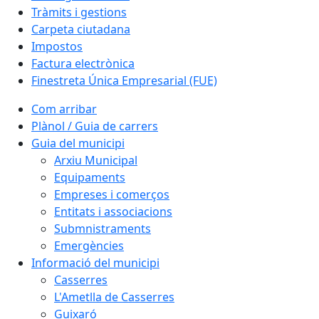
Tràmits i gestions
Carpeta ciutadana
Impostos
Factura electrònica
Finestreta Única Empresarial (FUE)
Com arribar
Plànol / Guia de carrers
Guia del municipi
Arxiu Municipal
Equipaments
Empreses i comerços
Entitats i associacions
Submnistraments
Emergències
Informació del municipi
Casserres
L'Ametlla de Casserres
Guixaró