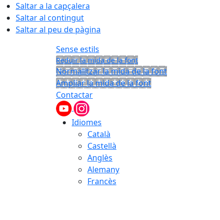
Saltar a la capçalera
Saltar al contingut
Saltar al peu de pàgina
Sense estils
Reduir la mida de la font
Normalitzar la mida de la font
Ampliar la mida de la font
Contactar
Idiomes
Català
Castellà
Anglès
Alemany
Francès
06.08.2026 | 14:32