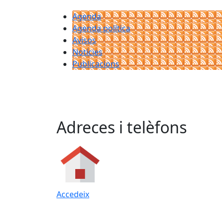
Agenda
Agenda política
Avisos
Notícies
Publicacions
Adreces i telèfons
Accedeix