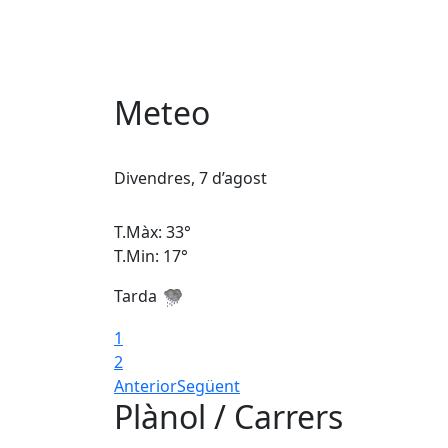
Meteo
Divendres, 7 d’agost
T.Màx: 33°
T.Min: 17°
Tarda
1
2
Anterior
Següent
Plànol / Carrers