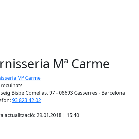
rnisseria Mª Carme
seria Mª Carme
precuinats
seig Bisbe Comellas, 97 - 08693 Casserres - Barcelona
èfon:
93 823 42 02
cebook
X
a actualització: 29.01.2018 | 15:40