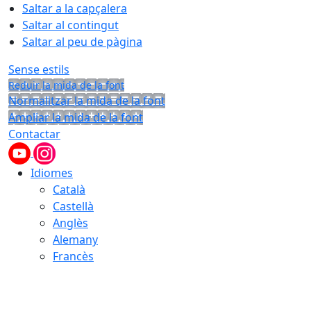
Saltar a la capçalera
Saltar al contingut
Saltar al peu de pàgina
Sense estils
Reduir la mida de la font
Normalitzar la mida de la font
Ampliar la mida de la font
Contactar
Idiomes
Català
Castellà
Anglès
Alemany
Francès
07.08.2026 | 08:13