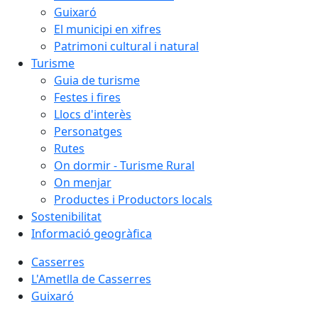
Guixaró
El municipi en xifres
Patrimoni cultural i natural
Turisme
Guia de turisme
Festes i fires
Llocs d'interès
Personatges
Rutes
On dormir - Turisme Rural
On menjar
Productes i Productors locals
Sostenibilitat
Informació geogràfica
Casserres
L'Ametlla de Casserres
Guixaró