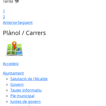
Tarda
T
1
2
Anterior
Següent
Plànol / Carrers
Accedeix
Ajuntament
Salutació de l'Alcalde
Govern
Tauler informatiu
Ple municipal
Juntes de govern