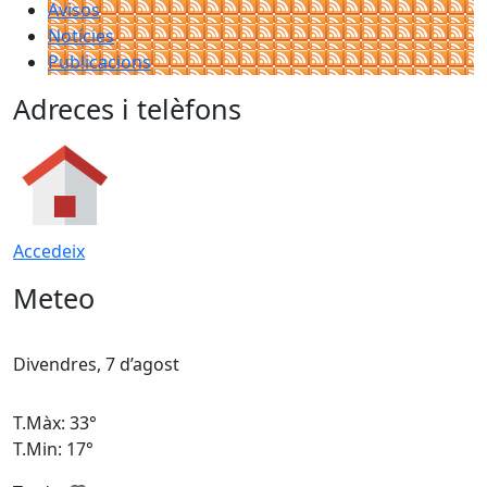
Avisos
Notícies
Publicacions
Adreces i telèfons
Accedeix
Meteo
Divendres, 7 d’agost
D
T.Màx: 33°
T
T.Min: 17°
T