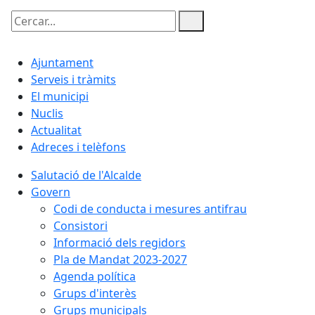
Cercar:
Ajuntament
Serveis i tràmits
El municipi
Nuclis
Actualitat
Adreces i telèfons
Salutació de l'Alcalde
Govern
Codi de conducta i mesures antifrau
Consistori
Informació dels regidors
Pla de Mandat 2023-2027
Agenda política
Grups d'interès
Grups municipals