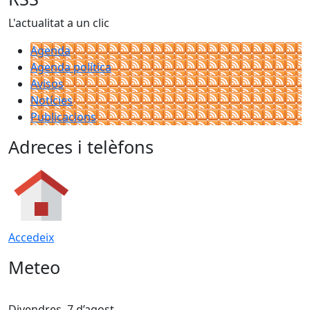
L'actualitat a un clic
Agenda
Agenda política
Avisos
Notícies
Publicacions
Adreces i telèfons
Accedeix
Meteo
Divendres, 7 d’agost
D