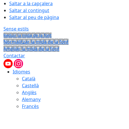
Saltar a la capçalera
Saltar al contingut
Saltar al peu de pàgina
Sense estils
Reduir la mida de la font
Normalitzar la mida de la font
Ampliar la mida de la font
Contactar
Idiomes
Català
Castellà
Anglès
Alemany
Francès
07.08.2026 | 07:34