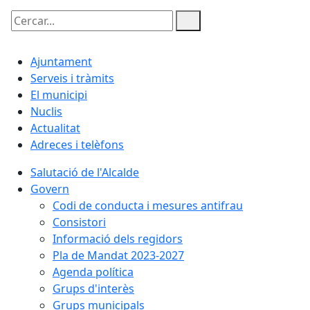
Cercar:
Ajuntament
Serveis i tràmits
El municipi
Nuclis
Actualitat
Adreces i telèfons
Salutació de l'Alcalde
Govern
Codi de conducta i mesures antifrau
Consistori
Informació dels regidors
Pla de Mandat 2023-2027
Agenda política
Grups d'interès
Grups municipals