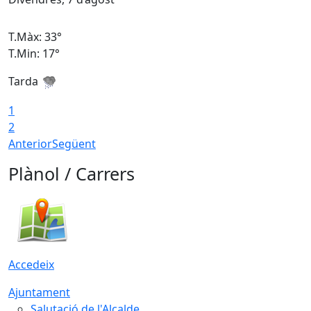
T.Màx: 33°
T
T.Min: 17°
T
Tarda
T
1
2
Anterior
Següent
Plànol / Carrers
Accedeix
Ajuntament
Salutació de l'Alcalde