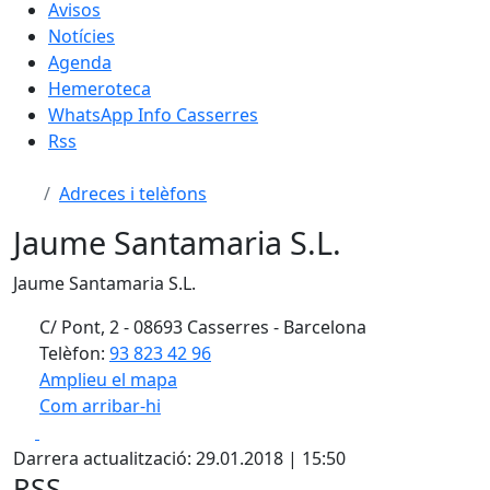
Avisos
Notícies
Agenda
Hemeroteca
WhatsApp Info Casserres
Rss
Adreces i telèfons
Jaume Santamaria S.L.
Jaume Santamaria S.L.
C/ Pont, 2 - 08693 Casserres - Barcelona
Telèfon:
93 823 42 96
Amplieu el mapa
Com arribar-hi
Leaflet
| ©
OpenStreetMap
contributors
Facebook
X
+
Darrera actualització: 29.01.2018 | 15:50
−
RSS