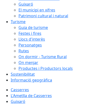
Guixaró
El municipi en xifres
Patrimoni cultural i natural
Turisme
Guia de turisme
Festes i fires
Llocs d'interès
Personatges
Rutes
On dormir - Turisme Rural
On menjar
Productes i Productors locals
Sostenibilitat
Informació geogràfica
Casserres
L'Ametlla de Casserres
Guixaró