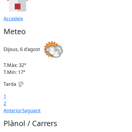
Accedeix
Meteo
Dijous, 6 d’agost
D
T.Màx: 32°
T
T.Min: 17°
T
Tarda
T
1
2
Anterior
Següent
Plànol / Carrers