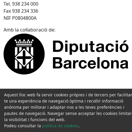
Tel. 938 234 000
Fax 938 234 336
NIF P0804800A
Amb la col·laboració de:
Aquest lloc web fa servir cookies pròpies i de tercers per facilitar
te una experiència de navegació òptima i recollir informació
anònima per millorar i adaptar-nos a les teves preferències i
pautes de navegació. Navegar sense acceptar les cookies limita
la visibilitat i funcions del web.
Podeu consultar la
política de cookies
.