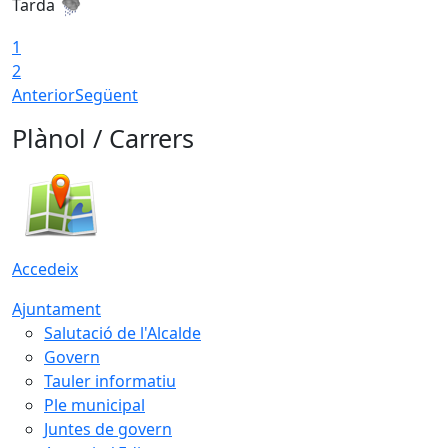
Tarda
T
1
2
Anterior
Següent
Plànol / Carrers
Accedeix
Ajuntament
Salutació de l'Alcalde
Govern
Tauler informatiu
Ple municipal
Juntes de govern