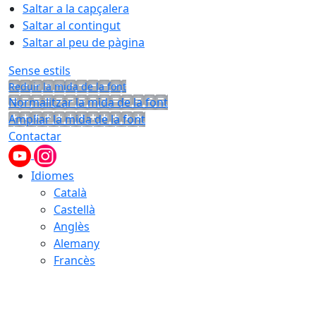
Saltar a la capçalera
Saltar al contingut
Saltar al peu de pàgina
Sense estils
Reduir la mida de la font
Normalitzar la mida de la font
Ampliar la mida de la font
Contactar
Idiomes
Català
Castellà
Anglès
Alemany
Francès
06.08.2026 | 19:19