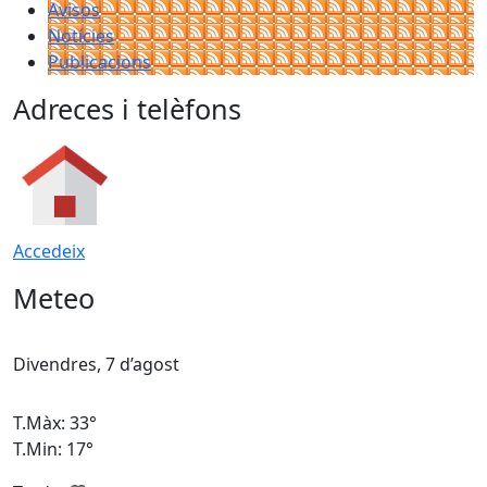
Avisos
Notícies
Publicacions
Adreces i telèfons
Accedeix
Meteo
Divendres, 7 d’agost
D
T.Màx: 33°
T
T.Min: 17°
T