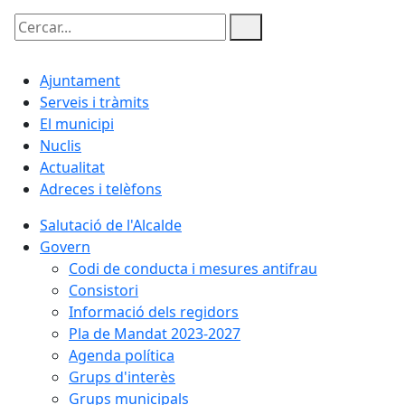
Cercar:
Ajuntament
Serveis i tràmits
El municipi
Nuclis
Actualitat
Adreces i telèfons
Salutació de l'Alcalde
Govern
Codi de conducta i mesures antifrau
Consistori
Informació dels regidors
Pla de Mandat 2023-2027
Agenda política
Grups d'interès
Grups municipals