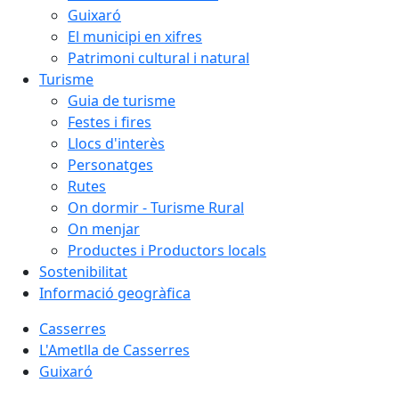
Guixaró
El municipi en xifres
Patrimoni cultural i natural
Turisme
Guia de turisme
Festes i fires
Llocs d'interès
Personatges
Rutes
On dormir - Turisme Rural
On menjar
Productes i Productors locals
Sostenibilitat
Informació geogràfica
Casserres
L'Ametlla de Casserres
Guixaró