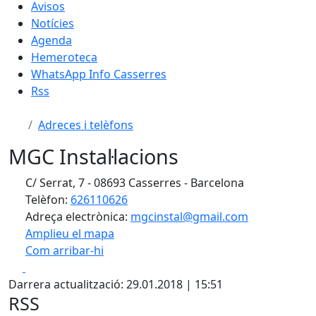
Avisos
Notícies
Agenda
Hemeroteca
WhatsApp Info Casserres
Rss
Adreces i telèfons
MGC Instal·lacions
C/ Serrat, 7 - 08693 Casserres - Barcelona
Telèfon:
626110626
Adreça electrònica:
mgcinstal@gmail.com
Amplieu el mapa
Com arribar-hi
Leaflet
| ©
OpenStreetMap
contributors
Facebook
X
+
Darrera actualització: 29.01.2018 | 15:51
−
RSS