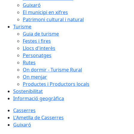
Guixaró
El municipi en xifres
Patrimoni cultural i natural
Turisme
Guia de turisme
Festes i fires
Llocs d'interès
Personatges
Rutes
On dormir - Turisme Rural
On menjar
Productes i Productors locals
Sostenibilitat
Informació geogràfica
Casserres
L'Ametlla de Casserres
Guixaró