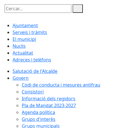
Cercar:
Ajuntament
Serveis i tràmits
El municipi
Nuclis
Actualitat
Adreces i telèfons
Salutació de l'Alcalde
Govern
Codi de conducta i mesures antifrau
Consistori
Informació dels regidors
Pla de Mandat 2023-2027
Agenda política
Grups d'interès
Grups municipals