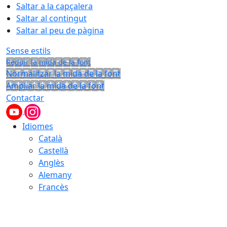
Saltar a la capçalera
Saltar al contingut
Saltar al peu de pàgina
Sense estils
Reduir la mida de la font
Normalitzar la mida de la font
Ampliar la mida de la font
Contactar
Idiomes
Català
Castellà
Anglès
Alemany
Francès
07.08.2026 | 23:45