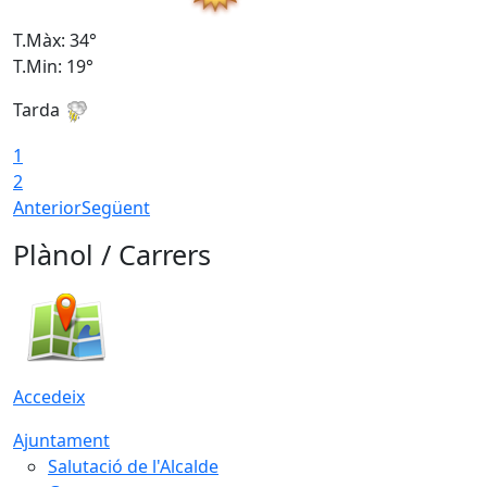
T.Màx: 34°
T
T.Min: 19°
T
Tarda
T
1
2
Anterior
Següent
Plànol / Carrers
Accedeix
Ajuntament
Salutació de l'Alcalde