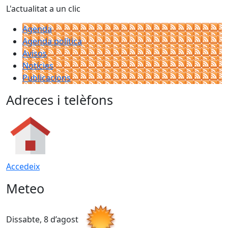
L'actualitat a un clic
Agenda
Agenda política
Avisos
Notícies
Publicacions
Adreces i telèfons
Accedeix
Meteo
Dissabte, 8 d’agost
D