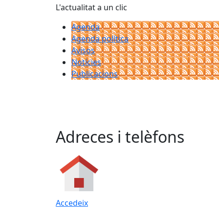
L'actualitat a un clic
Agenda
Agenda política
Avisos
Notícies
Publicacions
Adreces i telèfons
Accedeix