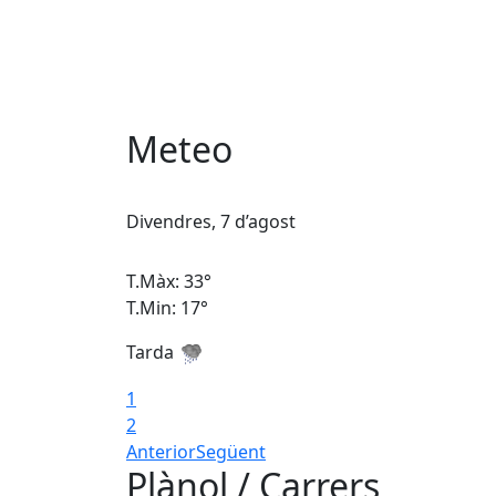
Meteo
Divendres, 7 d’agost
T.Màx: 33°
T.Min: 17°
Tarda
1
2
Anterior
Següent
Plànol / Carrers