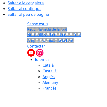
Saltar a la capçalera
Saltar al contingut
Saltar al peu de pàgina
Sense estils
Reduir la mida de la font
Normalitzar la mida de la font
Ampliar la mida de la font
Contactar
Idiomes
Català
Castellà
Anglès
Alemany
Francès
07.08.2026 | 11:42