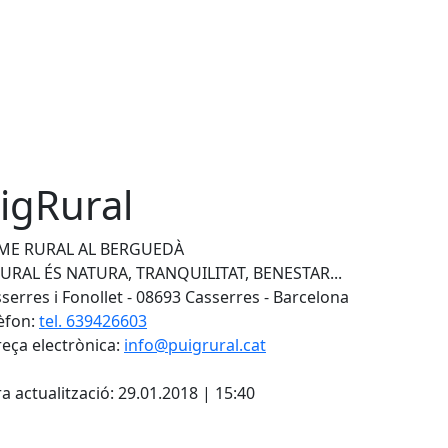
igRural
ME RURAL AL BERGUEDÀ
URAL ÉS NATURA, TRANQUILITAT, BENESTAR...
serres i Fonollet - 08693 Casserres - Barcelona
èfon:
tel. 639426603
eça electrònica:
info@puigrural.cat
cebook
X
a actualització: 29.01.2018 | 15:40