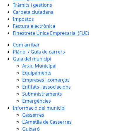
Tràmits i gestions
Carpeta ciutadana
Impostos
Factura electrònica
Finestreta Única Empresarial (FUE)
Com arribar
Plànol / Guia de carrers
Guia del municipi
Arxiu Municipal
Equipaments
Empreses i comerços
Entitats i associacions
Submnistraments
Emergències
Informació del municipi
Casserres
L'Ametlla de Casserres
Guixaró