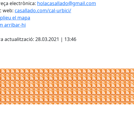
eça electrònica:
holacasallado@gmail.com
c web:
casallado.com/cal-urbici/
plieu el mapa
 arribar-hi
Leaflet
| ©
OpenStreetMap
con
cebook
X
a actualització: 28.03.2021 | 13:46