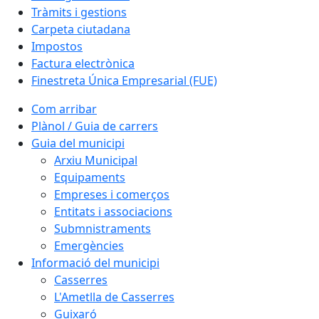
Tràmits i gestions
Carpeta ciutadana
Impostos
Factura electrònica
Finestreta Única Empresarial (FUE)
Com arribar
Plànol / Guia de carrers
Guia del municipi
Arxiu Municipal
Equipaments
Empreses i comerços
Entitats i associacions
Submnistraments
Emergències
Informació del municipi
Casserres
L'Ametlla de Casserres
Guixaró