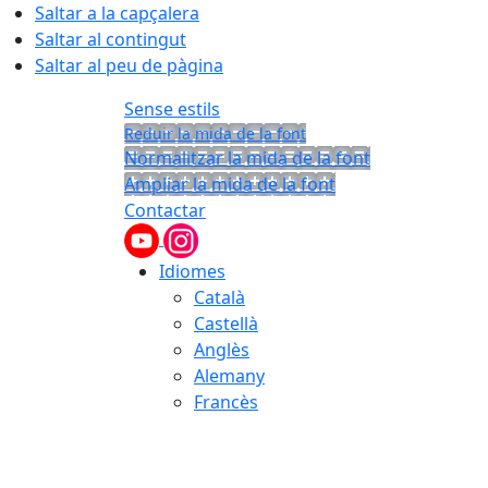
Saltar a la capçalera
Saltar al contingut
Saltar al peu de pàgina
Sense estils
Reduir la mida de la font
Normalitzar la mida de la font
Ampliar la mida de la font
Contactar
Idiomes
Català
Castellà
Anglès
Alemany
Francès
09.08.2026 | 14:06