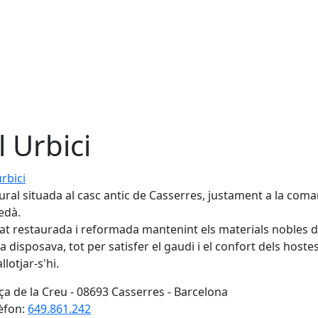
l Urbici
ici
ural situada al casc antic de Casserres, justament a la coma
edà.
at restaurada i reformada mantenint els materials nobles d
ja disposava, tot per satisfer el gaudi i el confort dels hoste
llotjar-s'hi.
ça de la Creu - 08693 Casserres - Barcelona
èfon:
649.861.242