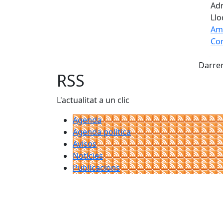
Adr
Llo
Am
Com
Fa
+
Darrer
−
RSS
L'actualitat a un clic
Agenda
Agenda política
Avisos
Notícies
Publicacions