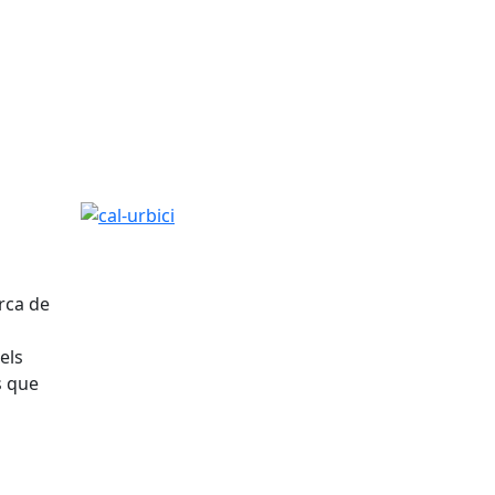
cal-urbici
rca de
els
s que