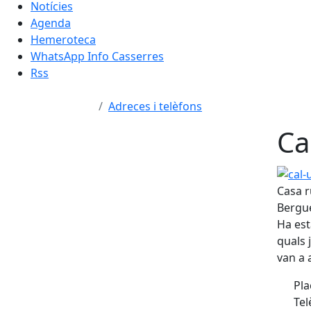
Notícies
Agenda
Hemeroteca
WhatsApp Info Casserres
Rss
Adreces i telèfons
Ca
cal-urb
Casa r
Bergu
Ha est
quals 
van a a
Pla
Tel