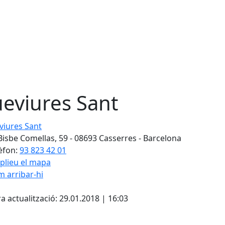
eviures Sant
res Sant
Bisbe Comellas, 59 - 08693 Casserres - Barcelona
èfon:
93 823 42 01
plieu el mapa
 arribar-hi
Leaflet
| ©
OpenStreetMap
con
cebook
X
a actualització: 29.01.2018 | 16:03