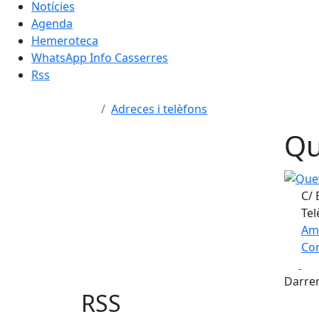
Notícies
Agenda
Hemeroteca
WhatsApp Info Casserres
Rss
Adreces i telèfons
Qu
Queviu
C/ 
Tel
Am
Com
Fa
+
Darrer
−
RSS