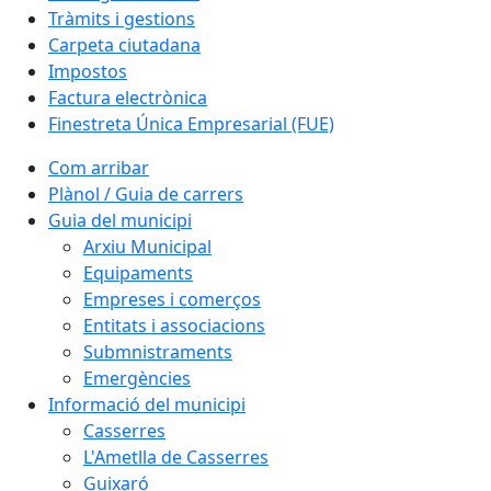
Tràmits i gestions
Carpeta ciutadana
Impostos
Factura electrònica
Finestreta Única Empresarial (FUE)
Com arribar
Plànol / Guia de carrers
Guia del municipi
Arxiu Municipal
Equipaments
Empreses i comerços
Entitats i associacions
Submnistraments
Emergències
Informació del municipi
Casserres
L'Ametlla de Casserres
Guixaró