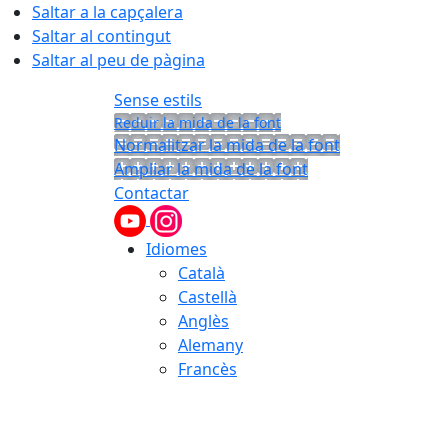
Saltar a la capçalera
Saltar al contingut
Saltar al peu de pàgina
Sense estils
Reduir la mida de la font
Normalitzar la mida de la font
Ampliar la mida de la font
Contactar
Idiomes
Català
Castellà
Anglès
Alemany
Francès
07.08.2026 | 22:21