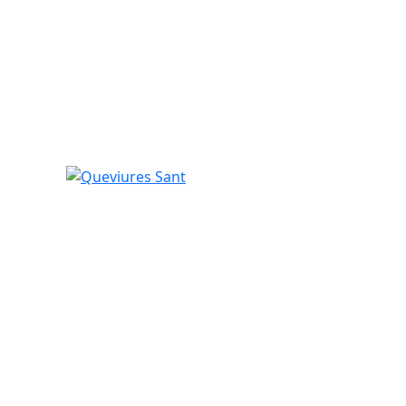
Queviures Sant
tributors