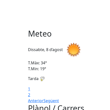
Meteo
Dissabte, 8 d’agost
T.Màx: 34°
T.Min: 19°
Tarda
1
2
Anterior
Següent
Plànol / Carrers