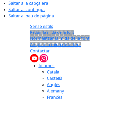
Saltar a la capçalera
Saltar al contingut
Saltar al peu de pàgina
Sense estils
Reduir la mida de la font
Normalitzar la mida de la font
Ampliar la mida de la font
Contactar
Idiomes
Català
Castellà
Anglès
Alemany
Francès
07.08.2026 | 01:54