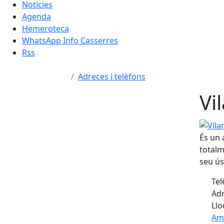
Notícies
Agenda
Hemeroteca
WhatsApp Info Casserres
Rss
Adreces i telèfons
Vi
Vilano
És un 
totalm
seu ús
Tel
Adr
Llo
Am