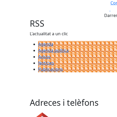
Com
Fa
+
Darrer
−
RSS
L'actualitat a un clic
Agenda
Agenda política
Avisos
Notícies
Publicacions
Adreces i telèfons