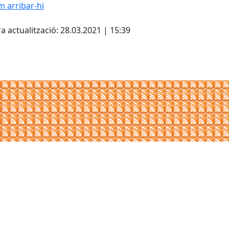
 arribar-hi
Leaflet
| ©
OpenStreetMap
con
cebook
X
a actualització: 28.03.2021 | 15:39