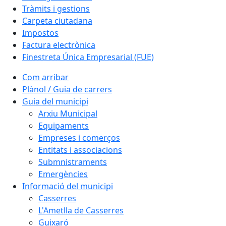
Tràmits i gestions
Carpeta ciutadana
Impostos
Factura electrònica
Finestreta Única Empresarial (FUE)
Com arribar
Plànol / Guia de carrers
Guia del municipi
Arxiu Municipal
Equipaments
Empreses i comerços
Entitats i associacions
Submnistraments
Emergències
Informació del municipi
Casserres
L'Ametlla de Casserres
Guixaró