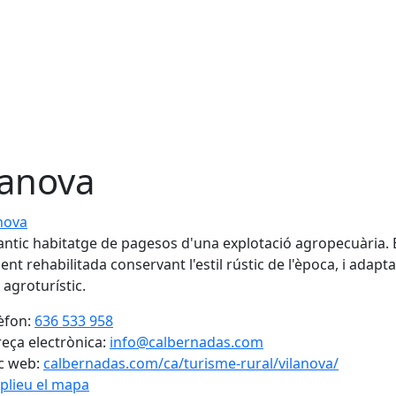
lanova
va
antic habitatge de pagesos d'una explotació agropecuària. 
ent rehabilitada conservant l'estil rústic de l'època, i adapta
 agroturístic.
èfon:
636 533 958
eça electrònica:
info@calbernadas.com
c web:
calbernadas.com/ca/turisme-rural/vilanova/
plieu el mapa