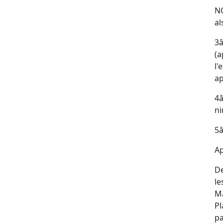
NO
al
3️
(a
l'
ap
4️
ni
5️
Ap
De
le
Ma
Pl
pa