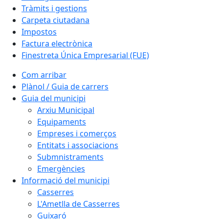
Tràmits i gestions
Carpeta ciutadana
Impostos
Factura electrònica
Finestreta Única Empresarial (FUE)
Com arribar
Plànol / Guia de carrers
Guia del municipi
Arxiu Municipal
Equipaments
Empreses i comerços
Entitats i associacions
Submnistraments
Emergències
Informació del municipi
Casserres
L'Ametlla de Casserres
Guixaró