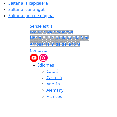
Saltar a la capçalera
Saltar al contingut
Saltar al peu de pàgina
Sense estils
Reduir la mida de la font
Normalitzar la mida de la font
Ampliar la mida de la font
Contactar
Idiomes
Català
Castellà
Anglès
Alemany
Francès
08.08.2026 | 09:45