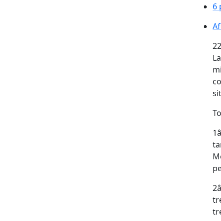
6 
Af
Af
22
La
mi
co
si
To
1️
ta
Mo
pe
2️
tr
tr