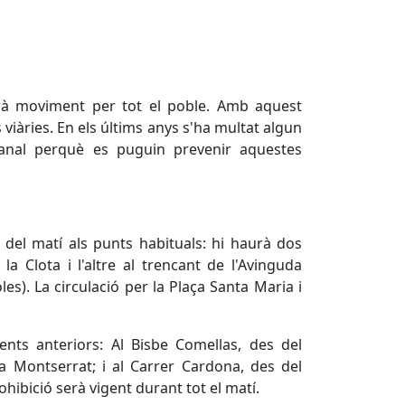
arà moviment per tot el poble. Amb aquest
viàries. En els últims anys s'ha multat algun
canal perquè es puguin prevenir aquestes
7 del matí als punts habituals: hi haurà dos
a Clota i l'altre al trencant de l'Avinguda
es). La circulació per la Plaça Santa Maria i
ments anteriors: Al Bisbe Comellas, des del
da Montserrat; i al Carrer Cardona, des del
hibició serà vigent durant tot el matí.