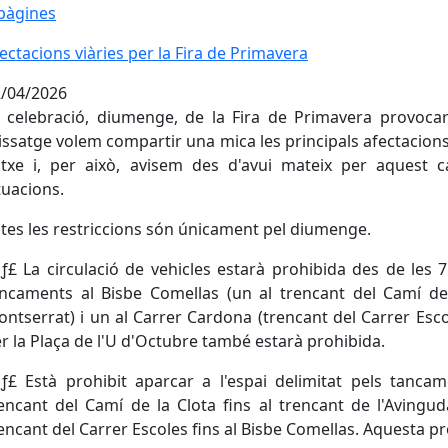
pàgines
ectacions viàries per la Fira de Primavera
ectacions viàries per la Fira de Primavera
/04/2026
 celebració, diumenge, de la Fira de Primavera provoc
ssatge volem compartir una mica les principals afectacions 
txe i, per això, avisem des d'avui mateix per aquest 
tuacions.
tes les restriccions són únicament pel diumenge.
âƒ£ La circulació de vehicles estarà prohibida des de les 
ncaments al Bisbe Comellas (un al trencant del Camí de l
ntserrat) i un al Carrer Cardona (trencant del Carrer Escol
r la Plaça de l'U d'Octubre també estarà prohibida.
âƒ£ Està prohibit aparcar a l'espai delimitat pels tanca
encant del Camí de la Clota fins al trencant de l'Avingu
encant del Carrer Escoles fins al Bisbe Comellas. Aquesta pro