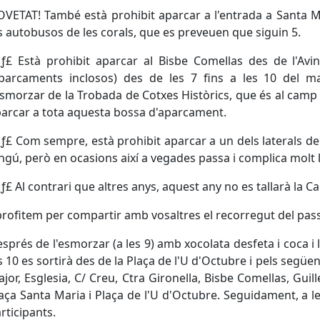
VETAT! També està prohibit aparcar a l'entrada a Santa Ma
s autobusos de les corals, que es preveuen que siguin 5.
âƒ£ Està prohibit aparcar al Bisbe Comellas des de l'Av
parcaments inclosos) des de les 7 fins a les 10 del m
esmorzar de la Trobada de Cotxes Històrics, que és al camp 
arcar a tota aquesta bossa d'aparcament.
âƒ£ Com sempre, està prohibit aparcar a un dels laterals de
ngú, però en ocasions així a vegades passa i complica molt l
âƒ£ Al contrari que altres anys, aquest any no es tallarà la C
rofitem per compartir amb vosaltres el recorregut del pas
sprés de l'esmorzar (a les 9) amb xocolata desfeta i coca i
s 10 es sortirà des de la Plaça de l'U d'Octubre i pels següen
jor, Esglesia, C/ Creu, Ctra Gironella, Bisbe Comellas, Gu
aça Santa Maria i Plaça de l'U d'Octubre. Seguidament, a 
rticipants.