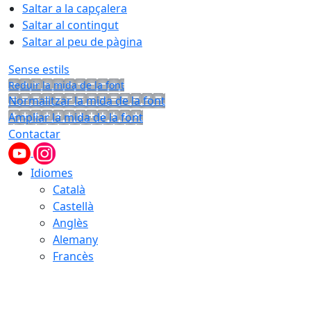
Saltar a la capçalera
Saltar al contingut
Saltar al peu de pàgina
Sense estils
Reduir la mida de la font
Normalitzar la mida de la font
Ampliar la mida de la font
Contactar
Idiomes
Català
Castellà
Anglès
Alemany
Francès
08.08.2026 | 02:20