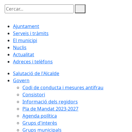
Cercar:
Ajuntament
Serveis i tràmits
El municipi
Nuclis
Actualitat
Adreces i telèfons
Salutació de l'Alcalde
Govern
Codi de conducta i mesures antifrau
Consistori
Informació dels regidors
Pla de Mandat 2023-2027
Agenda política
Grups d'interès
Grups municipals