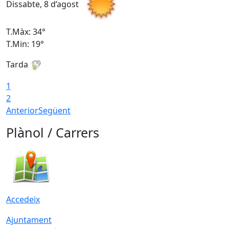
Dissabte, 8 d’agost
D
T.Màx: 34°
T
T.Min: 19°
T
Tarda
T
1
2
Anterior
Següent
Plànol / Carrers
Accedeix
Ajuntament