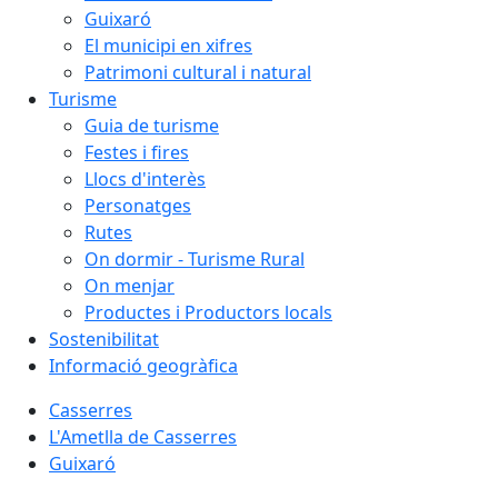
Guixaró
El municipi en xifres
Patrimoni cultural i natural
Turisme
Guia de turisme
Festes i fires
Llocs d'interès
Personatges
Rutes
On dormir - Turisme Rural
On menjar
Productes i Productors locals
Sostenibilitat
Informació geogràfica
Casserres
L'Ametlla de Casserres
Guixaró