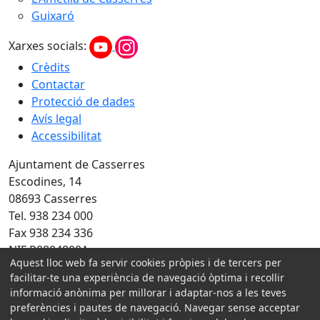
Guixaró
Xarxes socials:
Crèdits
Contactar
Protecció de dades
Avís legal
Accessibilitat
Ajuntament de Casserres
Escodines, 14
08693 Casserres
Tel. 938 234 000
Fax 938 234 336
NIF P0804800A
Aquest lloc web fa servir cookies pròpies i de tercers per
facilitar-te una experiència de navegació òptima i recollir
Amb la col·laboració de:
informació anònima per millorar i adaptar-nos a les teves
preferències i pautes de navegació. Navegar sense acceptar