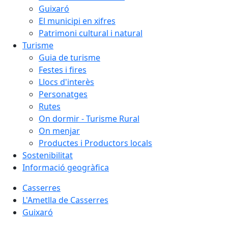
Guixaró
El municipi en xifres
Patrimoni cultural i natural
Turisme
Guia de turisme
Festes i fires
Llocs d'interès
Personatges
Rutes
On dormir - Turisme Rural
On menjar
Productes i Productors locals
Sostenibilitat
Informació geogràfica
Casserres
L'Ametlla de Casserres
Guixaró