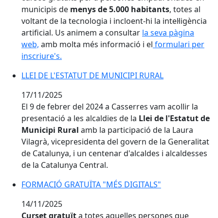
municipis de
menys de 5.000 habitants
, totes al
voltant de la tecnologia i incloent-hi la intel·ligència
artificial. Us animem a consultar
la seva pàgina
web,
amb molta més informació i el
formulari per
inscriure's.
LLEI DE L'ESTATUT DE MUNICIPI RURAL
17/11/2025
El 9 de febrer del 2024 a Casserres vam acollir la
presentació a les alcaldies de la
Llei de l'Estatut de
Municipi Rural
amb la participació de la Laura
Vilagrà, vicepresidenta del govern de la Generalitat
de Catalunya, i un centenar d'alcaldes i alcaldesses
de la Catalunya Central.
FORMACIÓ GRATUÏTA "MÉS DIGITALS"
FORMACIÓ GRATUÏTA "MÉS DIGITALS"
14/11/2025
Curset gratuït
a totes aquelles persones que