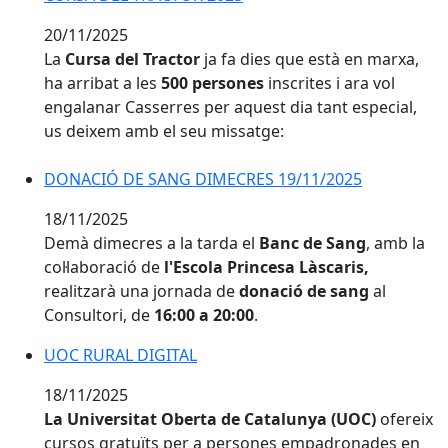
20/11/2025
La
Cursa del Tractor
ja fa dies que està en marxa,
ha arribat a les
500 persones
inscrites i ara vol
engalanar Casserres per aquest dia tant especial,
us deixem amb el seu missatge:
DONACIÓ DE SANG DIMECRES 19/11/2025
DONACIÓ DE SANG DIMECRES 19/11/2025
18/11/2025
Demà dimecres a la tarda el
Banc de Sang
, amb la
col·laboració de
l'Escola Princesa Làscaris,
realitzarà una jornada de
donació de sang
al
Consultori, de
16:00 a 20:00
.
UOC RURAL DIGITAL
UOC RURAL DIGITAL
18/11/2025
La Universitat Oberta de Catalunya (UOC)
ofereix
cursos gratuïts per a persones empadronades en