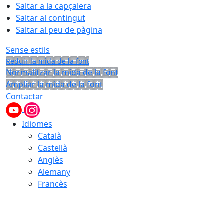
Saltar a la capçalera
Saltar al contingut
Saltar al peu de pàgina
Sense estils
Reduir la mida de la font
Normalitzar la mida de la font
Ampliar la mida de la font
Contactar
Idiomes
Català
Castellà
Anglès
Alemany
Francès
07.08.2026 | 12:55