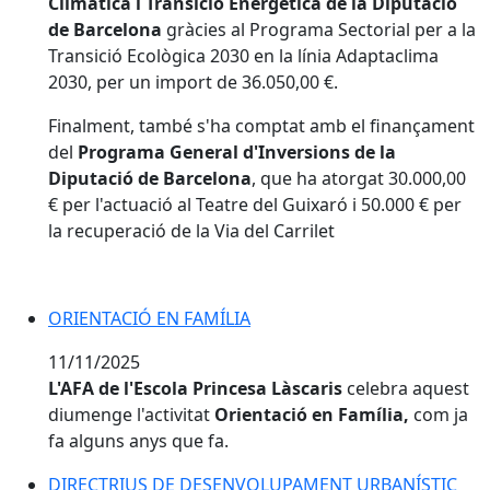
Climàtica i Transició Energètica de la Diputació
de Barcelona
gràcies al Programa Sectorial per a la
Transició Ecològica 2030 en la línia Adaptaclima
2030, per un import de 36.050,00 €.
Finalment, també s'ha comptat amb el finançament
del
Programa General d'Inversions de la
Diputació de Barcelona
, que ha atorgat 30.000,00
€ per l'actuació al Teatre del Guixaró i 50.000 € per
la recuperació de la Via del Carrilet
ORIENTACIÓ EN FAMÍLIA
ORIENTACIÓ EN FAMÍLIA
11/11/2025
L'AFA de l'Escola Princesa Làscaris
celebra aquest
diumenge l'activitat
Orientació en Família,
com ja
fa alguns anys que fa.
DIRECTRIUS DE DESENVOLUPAMENT URBANÍSTIC