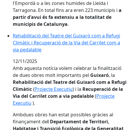
l'Empordà o a les zones humides de Lleida i
Tarragona. En total fins ara eren 223 municipis i
a
partir d'avui és fa extensiu a la totalitat de
municipis de Catalunya
.
Rehabilitació del Teatre del Guixaró com a Refugi
Climàtic i Recuperació de la Via del Carrilet com a
via pedalable
12/11/2025
Amb aquesta notícia volem celebrar la finalització
de dues obres molt importants pel
Guixaró
, la
Rehabilitació del Teatre del Guixaró com a Refugi
Climàtic
(
Projecte Executiu
) i la
Recuperació de la
Via del Carrilet com a via pedalable
(
Projecte
Executiu
).
Ambdues obres han estat possibles gràcies al
finançament de
l Departament de Territori,
Habitatge i Transició Ecològica de la Generalitat