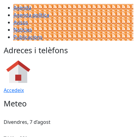
Agenda
Agenda política
Avisos
Notícies
Publicacions
Adreces i telèfons
Accedeix
Meteo
Divendres, 7 d’agost
D