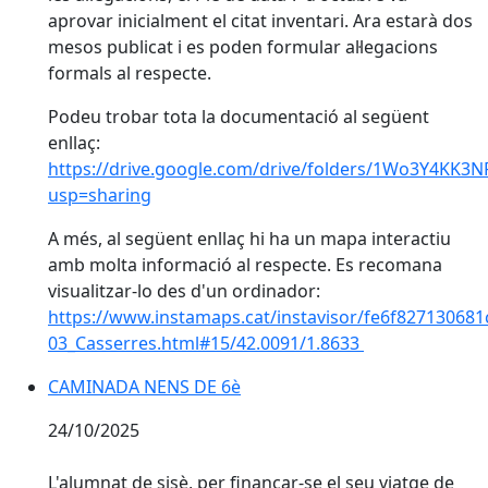
aprovar inicialment el citat inventari. Ara estarà dos
mesos publicat i es poden formular al·legacions
formals al respecte.
Podeu trobar tota la documentació al següent
enllaç:
https://drive.google.com/drive/folders/1Wo3Y4KK
usp=sharing
A més, al següent enllaç hi ha un mapa interactiu
amb molta informació al respecte. Es recomana
visualitzar-lo des d'un ordinador:
https://www.instamaps.cat/instavisor/fe6f82713068
03_Casserres.html#15/42.0091/1.8633
CAMINADA NENS DE 6è
CAMINADA NENS DE 6è
24/10/2025
L'alumnat de sisè, per finançar-se el seu viatge de