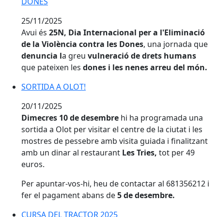
DONES
25/11/2025
Avui és
25N, Dia Internacional per a l'Eliminació
de la Violència contra les Dones
, una jornada que
denuncia l
a greu
vulneració de drets humans
que pateixen les
dones i les nenes arreu del món.
SORTIDA A OLOT!
SORTIDA A OLOT!
20/11/2025
Dimecres 10 de desembre
hi ha programada una
sortida a Olot per visitar el centre de la ciutat i les
mostres de pessebre amb visita guiada i finalitzant
amb un dinar al restaurant
Les Tries,
tot per 49
euros.
Per apuntar-vos-hi, heu de contactar al 681356212 i
fer el pagament abans de
5 de desembre.
CURSA DEL TRACTOR 2025
CURSA DEL TRACTOR 2025