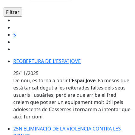
5
REOBERTURA DE L'ESPAI JOVE
25/11/2025
De nou, es torna a obrir
l'Espai Jove
. Fa mesos que
està tancat degut a les reiterades faltes dels seus
usuaris i usuàries, però ara que arriba el fred
creiem que pot ser un equipament molt útil pels
adolescents de Casserres i tornarem a intentar que
això funcioni.
25N ELIMINACIÓ DE LA VIOLÈNCIA CONTRA LES DON
25N ELIMINACIÓ DE LA VIOLÈNCIA CONTRA LES