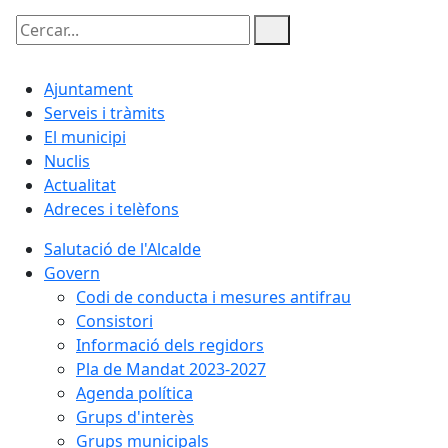
Cercar:
Ajuntament
Serveis i tràmits
El municipi
Nuclis
Actualitat
Adreces i telèfons
Salutació de l'Alcalde
Govern
Codi de conducta i mesures antifrau
Consistori
Informació dels regidors
Pla de Mandat 2023-2027
Agenda política
Grups d'interès
Grups municipals