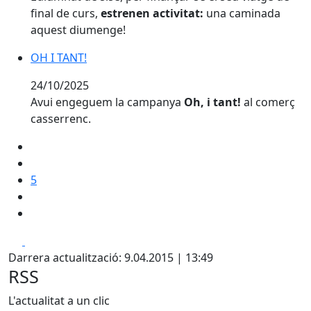
final de curs,
estrenen activitat:
una caminada
aquest diumenge!
OH I TANT!
OH I TANT!
24/10/2025
Avui engeguem la campanya
Oh, i tant!
al comerç
casserrenc.
5
Facebook
X
Darrera actualització: 9.04.2015 | 13:49
RSS
L'actualitat a un clic