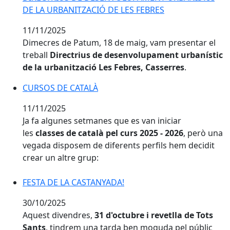
DE LA URBANITZACIÓ DE LES FEBRES
11/11/2025
Dimecres de Patum, 18 de maig, vam presentar el
treball
Directrius de desenvolupament urbanístic
de la urbanització Les Febres, Casserres
.
CURSOS DE CATALÀ
CURSOS DE CATALÀ
11/11/2025
Ja fa algunes setmanes que es van iniciar
les
classes de català pel curs 2025 - 2026
, però una
vegada disposem de diferents perfils hem decidit
crear un altre grup:
FESTA DE LA CASTANYADA!
FESTA DE LA CASTANYADA!
30/10/2025
Aquest divendres,
31 d'octubre i revetlla de Tots
Sants
, tindrem una tarda ben moguda pel públic