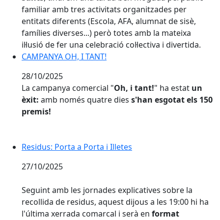
familiar amb tres activitats organitzades per
entitats diferents (Escola, AFA, alumnat de sisè,
famílies diverses...) però totes amb la mateixa
il·lusió de fer una celebració col·lectiva i divertida.
CAMPANYA OH, I TANT!
28/10/2025
La campanya comercial "
Oh, i tant!
" ha estat
un
èxit:
amb només quatre dies
s'han esgotat els 150
premis!
Residus: Porta a Porta i Illetes
Residus: Porta a Porta i Illetes
27/10/2025
Seguint amb les jornades explicatives sobre la
recollida de residus, aquest dijous a les 19:00 hi ha
l'última xerrada comarcal i serà en
format