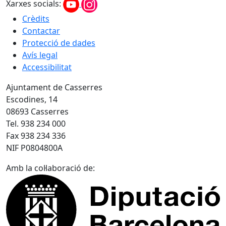
Xarxes socials:
Crèdits
Contactar
Protecció de dades
Avís legal
Accessibilitat
Ajuntament de Casserres
Escodines, 14
08693 Casserres
Tel. 938 234 000
Fax 938 234 336
NIF P0804800A
Amb la col·laboració de: