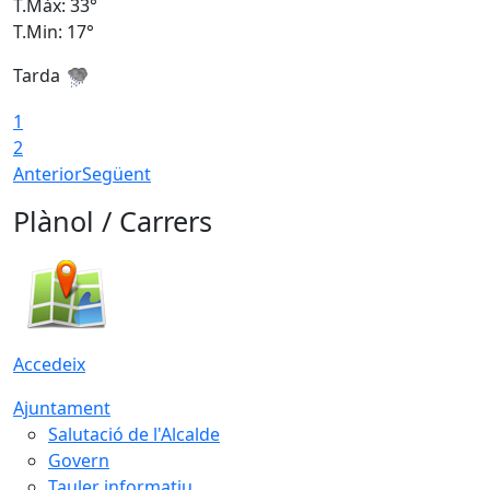
T.Màx: 33°
T
T.Min: 17°
T
Tarda
T
1
2
Anterior
Següent
Plànol / Carrers
Accedeix
Ajuntament
Salutació de l'Alcalde
Govern
Tauler informatiu