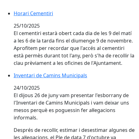
Horari Cementiri
Horari Cementiri
25/10/2025
El cementiri estarà obert cada dia de les 9 del matí
a les 6 de la tarda fins el diumenge 9 de novembre.
Aprofitem per recordar que l'accés al cementiri
està permès durant tot l'any, però s'ha de recollir la
clau prèviament a les oficines de l'Ajuntament.
Inventari de Camins Municipals
Inventari de Camins Municipals
24/10/2025
El dijous 26 de juny vam presentar l'esborrany de
l'Inventari de Camins Municipals i vam deixar uns
mesos perquè es poguessin fer al·legacions
informals.
Després de recollir, estimar i desestimar algunes de
les al·legacions, el Ple de data 7 d'octubre va