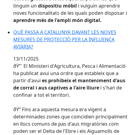
tinguin un
dispositiu mòbil
i vulguin aprendre
noves funcionalitats de les quals poden disposar i
aprendre més de l'ampli món digital.
QUÈ PASSA A CATALUNYA DAVANT LES NOVES MESURE
QUÈ PASSA A CATALUNYA DAVANT LES NOVES
MESURES DE PROTECCIÓ PER LA INFLUENÇA
AVIÀRIA?
13/11/2025
ðŸ”´ El Ministeri d'Agricultura, Pesca i Alimentació
ha publicat avui una ordre que estableix que a
partir d'avui
es prohibeix el manteniment d'aus
de corral i aus captives a l'aire lliure
i s'han de
confinar a tot el territori.
ðŸ” Fins ara aquesta mesura era vigent a
determinades zones que coincidien principalment
en llocs comuns de pas d'aus migratòries com
poden ser el Delta de l'Ebre i els Aiguamolls de