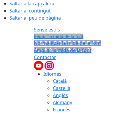
Saltar a la capçalera
Saltar al contingut
Saltar al peu de pàgina
Sense estils
Reduir la mida de la font
Normalitzar la mida de la font
Ampliar la mida de la font
Contactar
Idiomes
Català
Castellà
Anglès
Alemany
Francès
07.08.2026 | 11:49