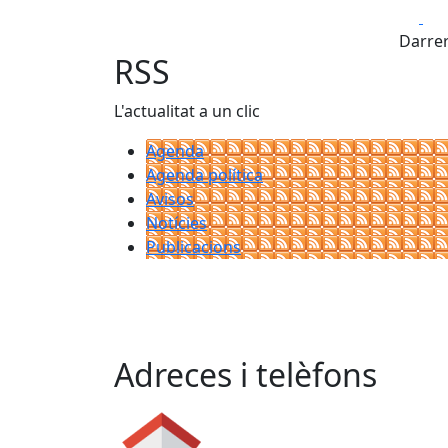
Fa
Darrer
RSS
L'actualitat a un clic
Agenda
Agenda política
Avisos
Notícies
Publicacions
Adreces i telèfons