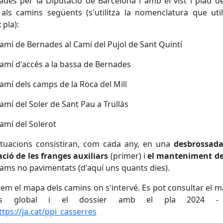
ades per la Diputació de Barcelona i amb el vist i plau de
als camins següents (s'utilitza la nomenclatura que util
 pla):
Camí de Bernades al Camí del Pujol de Sant Quintí
Camí d'accés a la bassa de Bernades
Camí dels camps de la Roca del Mill
Camí del Soler de Sant Pau a Trullàs
Camí del Solerot
ctuacions consistiran, com cada any, en una
desbrossada
ció de les franges auxiliars
(primer) i
el manteniment de
rams no pavimentats (d'aquí uns quants dies).
em el mapa dels camins on s'intervé. Es pot consultar el 
ns global i el dossier amb el pla 2024 -
ttps://ja.cat/ppi_casserres