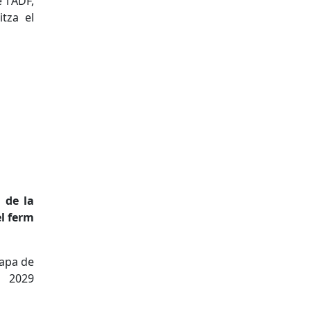
 l'ADF,
itza el
 de la
l ferm
mapa de
 2029