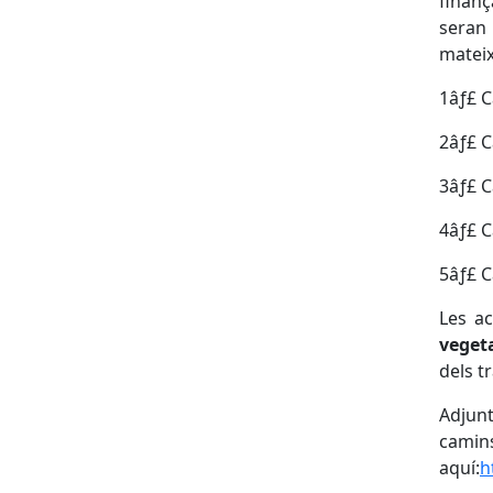
finanç
seran 
mateix
1️âƒ£ 
2️âƒ£ 
3️âƒ£ 
4️âƒ£ 
5️âƒ£ 
Les a
vegeta
dels t
Adjunt
cami
aquí:
h