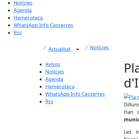
Notícies
Agenda
Hemeroteca
WhatsApp Info Casserres
Rss
Notícies
Actualitat
Pl
Avisos
Notícies
d'
Agenda
Hemeroteca
WhatsApp Info Casserres
Pla mu
Rss
Dillun
Han c
munici
Les i