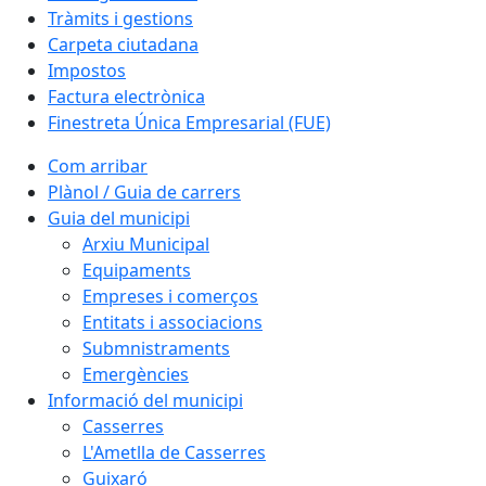
Tràmits i gestions
Carpeta ciutadana
Impostos
Factura electrònica
Finestreta Única Empresarial (FUE)
Com arribar
Plànol / Guia de carrers
Guia del municipi
Arxiu Municipal
Equipaments
Empreses i comerços
Entitats i associacions
Submnistraments
Emergències
Informació del municipi
Casserres
L'Ametlla de Casserres
Guixaró