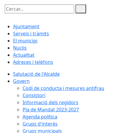
Cercar:
Ajuntament
Serveis i tràmits
El municipi
Nuclis
Actualitat
Adreces i telèfons
Salutació de l'Alcalde
Govern
Codi de conducta i mesures antifrau
Consistori
Informació dels regidors
Pla de Mandat 2023-2027
Agenda política
Grups d'interès
Grups municipals