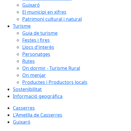
Guixaró
El municipi en xifres
Patrimoni cultural i natural
Turisme
Guia de turisme
Festes i fires
Llocs d'interès
Personatges
Rutes
On dormir - Turisme Rural
On menjar
Productes i Productors locals
Sostenibilitat
Informació geogràfica
Casserres
L'Ametlla de Casserres
Guixaró