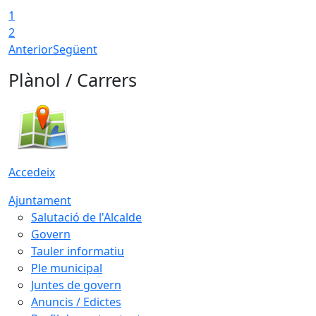
1
T
2
Anterior
Següent
Plànol / Carrers
Accedeix
Ajuntament
Salutació de l'Alcalde
Govern
Tauler informatiu
Ple municipal
Juntes de govern
Anuncis / Edictes