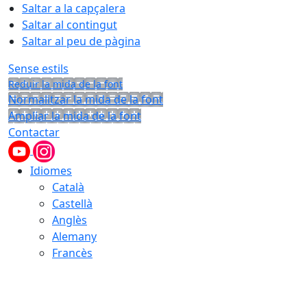
Saltar a la capçalera
Saltar al contingut
Saltar al peu de pàgina
Sense estils
Reduir la mida de la font
Normalitzar la mida de la font
Ampliar la mida de la font
Contactar
Idiomes
Català
Castellà
Anglès
Alemany
Francès
09.08.2026 | 01:56