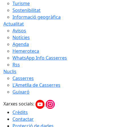
Turisme
Sostenibilitat
Informació geogràfica
Actualitat
Avisos
Notícies
Agenda
Hemeroteca
WhatsApp Info Casserres
Rss
Nuclis
Casserres
L'Ametlla de Casserres
Guixaró
Xarxes socials:
Crèdits
Contactar
Protecció de dades