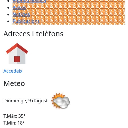
Agenda política
Avisos
Notícies
Publicacions
Adreces i telèfons
Accedeix
Meteo
Diumenge, 9 d’agost
D
T.Màx: 35°
T
T.Min: 18°
T