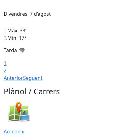
Divendres, 7 d’agost
D
T.Màx: 33°
T
T.Min: 17°
T
Tarda
T
1
2
Anterior
Següent
Plànol / Carrers
Accedeix