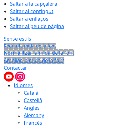
Saltar a la capçalera
Saltar al contingut
Saltar a enllaços
Saltar al peu de pàgina
Sense estils
Reduir la mida de la font
Normalitzar la mida de la font
Ampliar la mida de la font
Contactar
Idiomes
Català
Castellà
Anglès
Alemany
Francès
06.08.2026 | 14:32