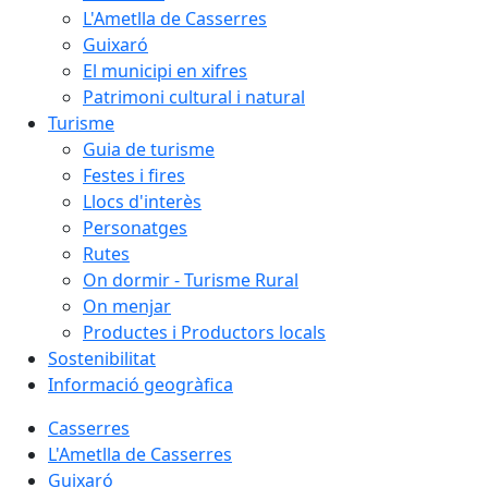
L'Ametlla de Casserres
Guixaró
El municipi en xifres
Patrimoni cultural i natural
Turisme
Guia de turisme
Festes i fires
Llocs d'interès
Personatges
Rutes
On dormir - Turisme Rural
On menjar
Productes i Productors locals
Sostenibilitat
Informació geogràfica
Casserres
L'Ametlla de Casserres
Guixaró