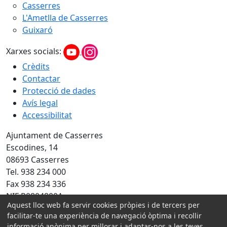
Casserres
L'Ametlla de Casserres
Guixaró
Xarxes socials:
Crèdits
Contactar
Protecció de dades
Avís legal
Accessibilitat
Ajuntament de Casserres
Escodines, 14
08693 Casserres
Tel. 938 234 000
Fax 938 234 336
NIF P0804800A
Aquest lloc web fa servir cookies pròpies i de tercers per
Amb la col·laboració de:
facilitar-te una experiència de navegació òptima i recollir
informació anònima per millorar i adaptar-nos a les teves