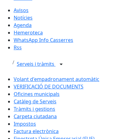
Avisos
Notícies
Agenda
Hemeroteca
WhatsApp Info Casserres
Rss
Serveis i tràmits
Volant d'empadronament automàtic
VERIFICACIÓ DE DOCUMENTS
Oficines municipals
Catàleg de Serveis
Tràmits i gestions
Carpeta ciutadana
Impostos
Factura electrònica
Finestreta Única Empresarial (FUE)