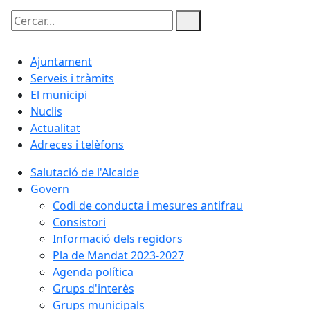
Cercar:
Ajuntament
Serveis i tràmits
El municipi
Nuclis
Actualitat
Adreces i telèfons
Salutació de l'Alcalde
Govern
Codi de conducta i mesures antifrau
Consistori
Informació dels regidors
Pla de Mandat 2023-2027
Agenda política
Grups d'interès
Grups municipals