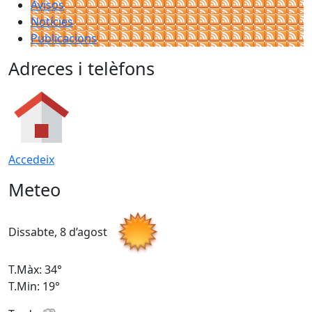
Avisos
Notícies
Publicacions
Adreces i telèfons
Accedeix
Meteo
Dissabte, 8 d’agost
D
T.Màx: 34°
T
T.Min: 19°
T