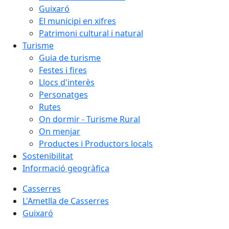
Guixaró
El municipi en xifres
Patrimoni cultural i natural
Turisme
Guia de turisme
Festes i fires
Llocs d'interès
Personatges
Rutes
On dormir - Turisme Rural
On menjar
Productes i Productors locals
Sostenibilitat
Informació geogràfica
Casserres
L'Ametlla de Casserres
Guixaró