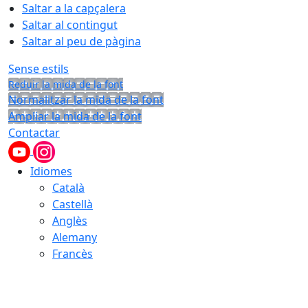
Saltar a la capçalera
Saltar al contingut
Saltar al peu de pàgina
Sense estils
Reduir la mida de la font
Normalitzar la mida de la font
Ampliar la mida de la font
Contactar
Idiomes
Català
Castellà
Anglès
Alemany
Francès
07.08.2026 | 18:21