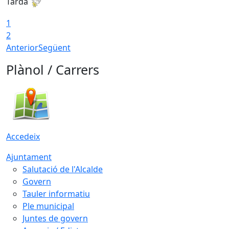
Tarda
T
1
2
Anterior
Següent
Plànol / Carrers
Accedeix
Ajuntament
Salutació de l'Alcalde
Govern
Tauler informatiu
Ple municipal
Juntes de govern