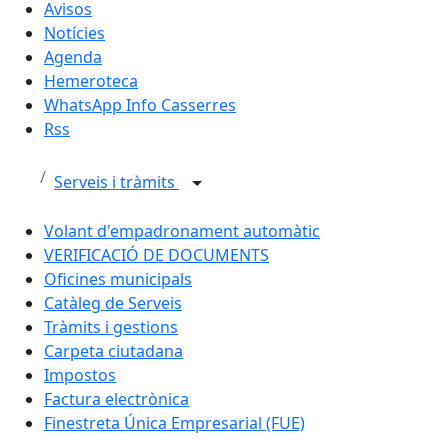
Avisos
Notícies
Agenda
Hemeroteca
WhatsApp Info Casserres
Rss
Serveis i tràmits
Volant d'empadronament automàtic
VERIFICACIÓ DE DOCUMENTS
Oficines municipals
Catàleg de Serveis
Tràmits i gestions
Carpeta ciutadana
Impostos
Factura electrònica
Finestreta Única Empresarial (FUE)