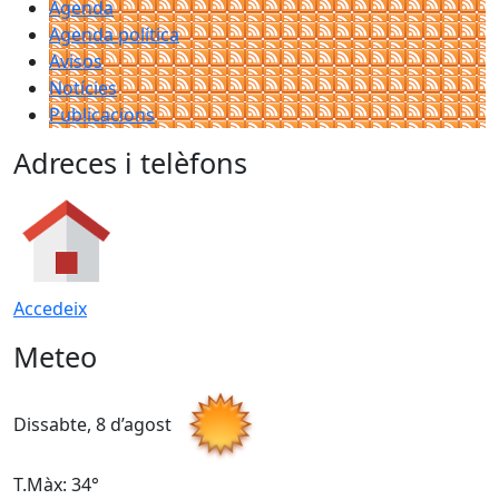
Agenda
Agenda política
Avisos
Notícies
Publicacions
Adreces i telèfons
Accedeix
Meteo
Dissabte, 8 d’agost
D
T.Màx: 34°
T