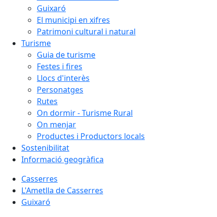
Guixaró
El municipi en xifres
Patrimoni cultural i natural
Turisme
Guia de turisme
Festes i fires
Llocs d'interès
Personatges
Rutes
On dormir - Turisme Rural
On menjar
Productes i Productors locals
Sostenibilitat
Informació geogràfica
Casserres
L'Ametlla de Casserres
Guixaró