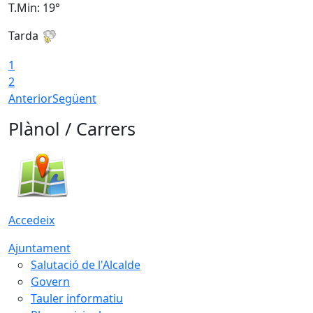
T.Min: 19°
T
Tarda
T
1
2
Anterior
Següent
Plànol / Carrers
Accedeix
Ajuntament
Salutació de l'Alcalde
Govern
Tauler informatiu