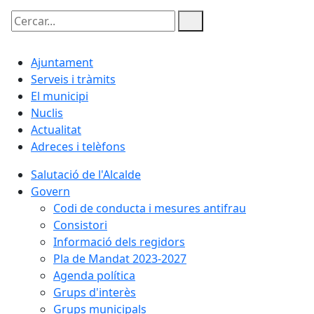
Cercar:
Ajuntament
Serveis i tràmits
El municipi
Nuclis
Actualitat
Adreces i telèfons
Salutació de l'Alcalde
Govern
Codi de conducta i mesures antifrau
Consistori
Informació dels regidors
Pla de Mandat 2023-2027
Agenda política
Grups d'interès
Grups municipals