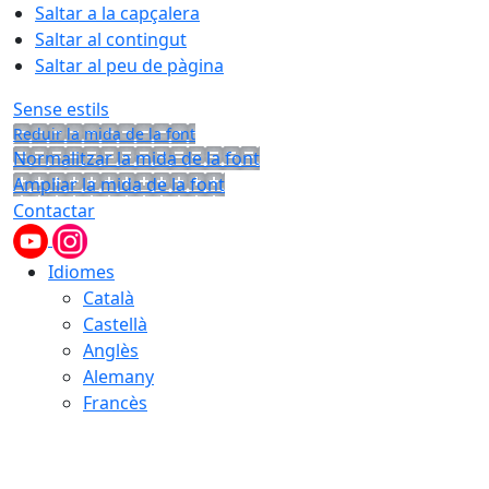
Saltar a la capçalera
Saltar al contingut
Saltar al peu de pàgina
Sense estils
Reduir la mida de la font
Normalitzar la mida de la font
Ampliar la mida de la font
Contactar
Idiomes
Català
Castellà
Anglès
Alemany
Francès
07.08.2026 | 21:51