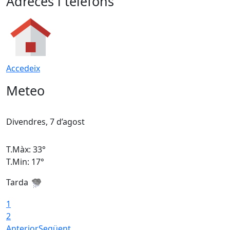
Adreces i telèfons
Accedeix
Meteo
Divendres, 7 d’agost
D
T.Màx: 33°
T
T.Min: 17°
T
Tarda
T
1
2
Anterior
Següent