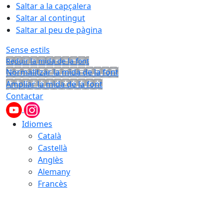
Saltar a la capçalera
Saltar al contingut
Saltar al peu de pàgina
Sense estils
Reduir la mida de la font
Normalitzar la mida de la font
Ampliar la mida de la font
Contactar
Idiomes
Català
Castellà
Anglès
Alemany
Francès
06.08.2026 | 20:44