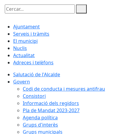
Cercar:
Ajuntament
Serveis i tràmits
El municipi
Nuclis
Actualitat
Adreces i telèfons
Salutació de l'Alcalde
Govern
Codi de conducta i mesures antifrau
Consistori
Informació dels regidors
Pla de Mandat 2023-2027
Agenda política
Grups d'interès
Grups municipals