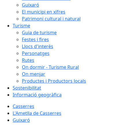
Guixaró
El municipi en xifres
Patrimoni cultural i natural
Turisme
Guia de turisme
Festes i fires
Llocs d'interès
Personatges
Rutes
On dormir - Turisme Rural
On menjar
Productes i Productors locals
Sostenibilitat
Informació geogràfica
Casserres
L'Ametlla de Casserres
Guixaró