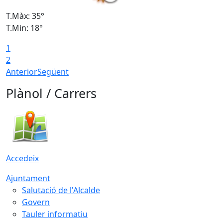
T.Màx: 35°
T
T.Min: 18°
T
1
T
2
Anterior
Següent
Plànol / Carrers
Accedeix
Ajuntament
Salutació de l'Alcalde
Govern
Tauler informatiu