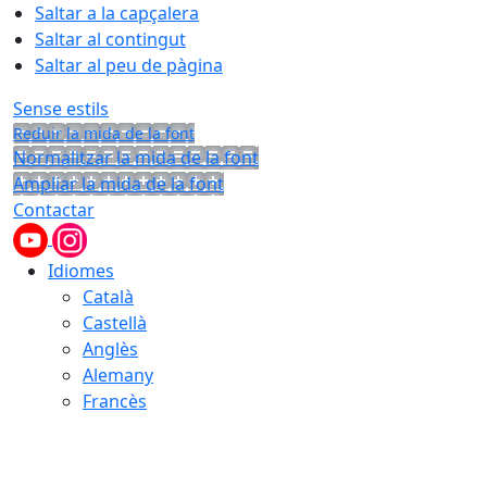
Saltar a la capçalera
Saltar al contingut
Saltar al peu de pàgina
Sense estils
Reduir la mida de la font
Normalitzar la mida de la font
Ampliar la mida de la font
Contactar
Idiomes
Català
Castellà
Anglès
Alemany
Francès
08.08.2026 | 23:37