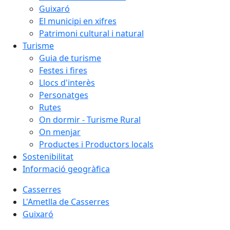
Guixaró
El municipi en xifres
Patrimoni cultural i natural
Turisme
Guia de turisme
Festes i fires
Llocs d'interès
Personatges
Rutes
On dormir - Turisme Rural
On menjar
Productes i Productors locals
Sostenibilitat
Informació geogràfica
Casserres
L'Ametlla de Casserres
Guixaró