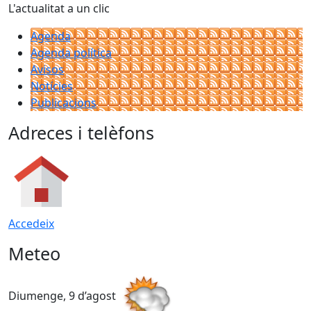
L'actualitat a un clic
Agenda
Agenda política
Avisos
Notícies
Publicacions
Adreces i telèfons
Accedeix
Meteo
Diumenge, 9 d’agost
D