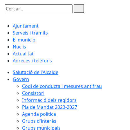
Cercar:
Ajuntament
Serveis i tràmits
El municipi
Nuclis
Actualitat
Adreces i telèfons
Salutació de l'Alcalde
Govern
Codi de conducta i mesures antifrau
Consistori
Informació dels regidors
Pla de Mandat 2023-2027
Agenda política
Grups d'interès
Grups municipals