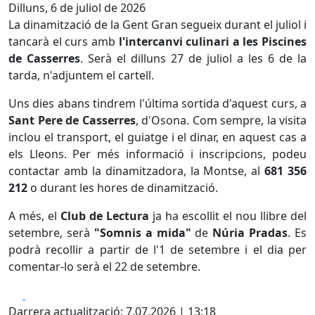
Dilluns, 6 de juliol de 2026
La dinamització de la Gent Gran segueix durant el juliol i
tancarà el curs amb
l'intercanvi culinari a les Piscines
de Casserres
. Serà el dilluns 27 de juliol a les 6 de la
tarda, n'adjuntem el cartell.
Uns dies abans tindrem l'última sortida d'aquest curs, a
Sant Pere de Casserres
, d'Osona. Com sempre, la visita
inclou el transport, el guiatge i el dinar, en aquest cas a
els Lleons. Per més informació i inscripcions, podeu
contactar amb la dinamitzadora, la Montse, al
681 356
212
o durant les hores de dinamització.
A més, el
Club de Lectura
ja ha escollit el nou llibre del
setembre, serà
"Somnis a mida"
de
Núria Pradas
. Es
podrà recollir a partir de l'1 de setembre i el dia per
comentar-lo serà el 22 de setembre.
Facebook
X
Darrera actualització: 7.07.2026 | 13:18