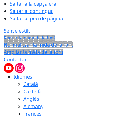
Saltar a la capçalera
Saltar al contingut
Saltar al peu de pàgina
Sense estils
Reduir la mida de la font
Normalitzar la mida de la font
Ampliar la mida de la font
Contactar
Idiomes
Català
Castellà
Anglès
Alemany
Francès
08.08.2026 | 03:36