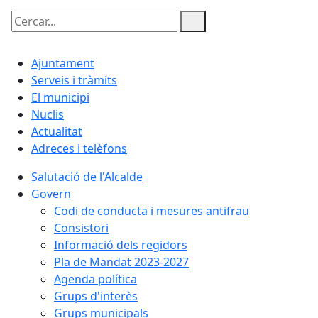
Cercar:
Ajuntament
Serveis i tràmits
El municipi
Nuclis
Actualitat
Adreces i telèfons
Salutació de l'Alcalde
Govern
Codi de conducta i mesures antifrau
Consistori
Informació dels regidors
Pla de Mandat 2023-2027
Agenda política
Grups d'interès
Grups municipals