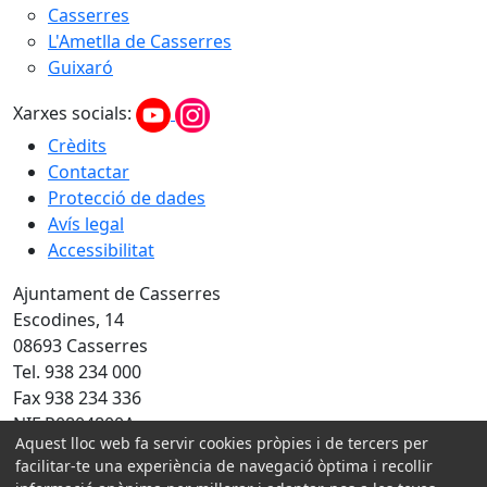
Casserres
L'Ametlla de Casserres
Guixaró
Xarxes socials:
Crèdits
Contactar
Protecció de dades
Avís legal
Accessibilitat
Ajuntament de Casserres
Escodines, 14
08693 Casserres
Tel. 938 234 000
Fax 938 234 336
NIF P0804800A
Aquest lloc web fa servir cookies pròpies i de tercers per
facilitar-te una experiència de navegació òptima i recollir
Amb la col·laboració de: