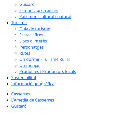
Guixaró
El municipi en xifres
Patrimoni cultural i natural
Turisme
Guia de turisme
Festes i fires
Llocs d'interès
Personatges
Rutes
On dormir - Turisme Rural
On menjar
Productes i Productors locals
Sostenibilitat
Informació geogràfica
Casserres
L'Ametlla de Casserres
Guixaró