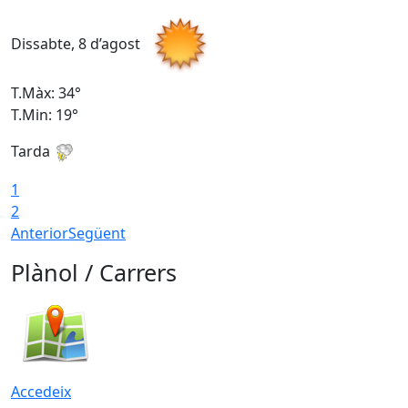
Dissabte, 8 d’agost
D
T.Màx: 34°
T
T.Min: 19°
T
Tarda
T
1
2
Anterior
Següent
Plànol / Carrers
Accedeix