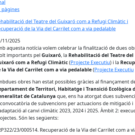
nal
 pàgines
habilitació del Teatre del Guixaró com a Refugi Climàtic i
cuperació de la Via del Carrilet com a via pedalable
/11/2025
b aquesta notícia volem celebrar la finalització de dues ob
lt importants pel
Guixaró
, la
Rehabilitació del Teatre del
ixaró com a Refugi Climàtic
(
Projecte Executiu
) i la
Recup
 la Via del Carrilet com a via pedalable
(
Projecte Executiu
bdues obres han estat possibles gràcies al finançament d
partament de Territori, Habitatge i Transició Ecològica d
eneralitat de Catalunya
que, ens ha atorgat dues subvenc
 convocatòria de subvencions per actuacions de mitigació i
adaptació al canvi climàtic 2023, 2024 i 2025. Àmbit 2: execu
ojectes. Són les següents:
P322/23/000514. Recuperació de la Via del Carrilet com a vi