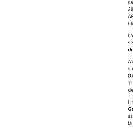
ca
28
AR
Cl
La
se
de
A 
su
Di
Tr
de
Fi
Ge
at
la