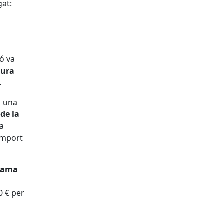
gat:
ró va
tura
.
b una
 de la
la
 import
rama
0 € per