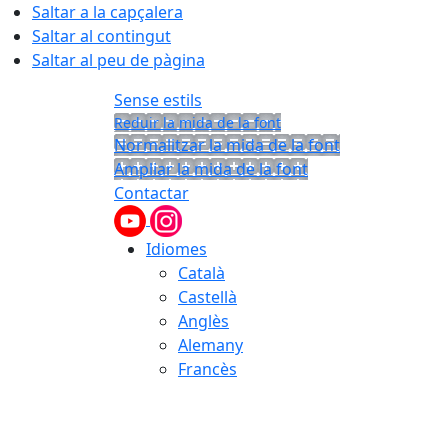
Saltar a la capçalera
Saltar al contingut
Saltar al peu de pàgina
Sense estils
Reduir la mida de la font
Normalitzar la mida de la font
Ampliar la mida de la font
Contactar
Idiomes
Català
Castellà
Anglès
Alemany
Francès
06.08.2026 | 02:52