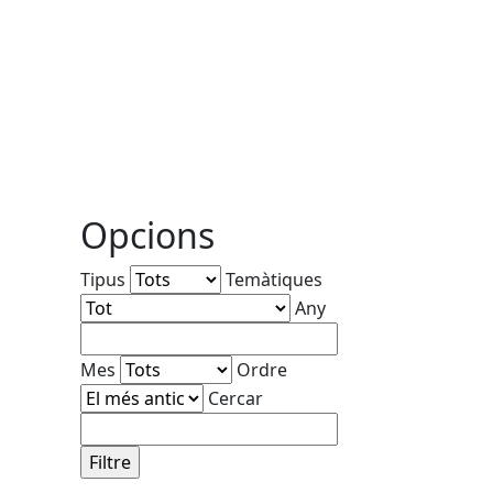
Opcions
Tipus
Temàtiques
Any
Mes
Ordre
Cercar