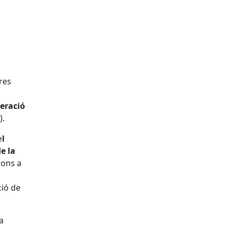
res
eració
).
e
l
e la
ions a
ció de
a