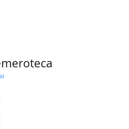
meroteca
ici
4
5
6
7
8
9
0