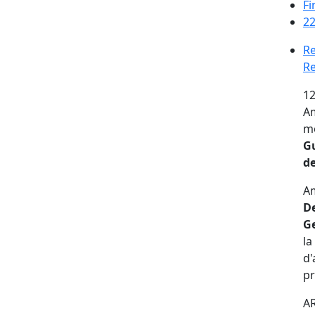
Fi
22
Re
Re
12
Am
mo
Gu
de
Am
De
G
la
d'
pr
AR