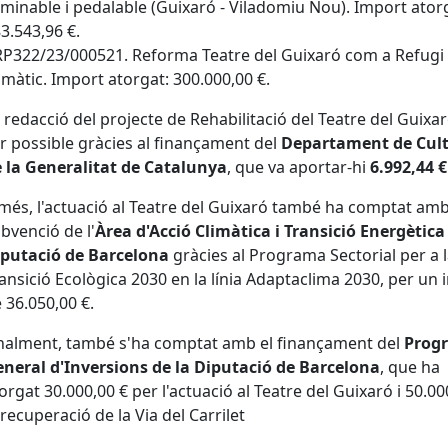
minable i pedalable (Guixaró - Viladomiu Nou). Import ator
3.543,96 €.
P322/23/000521. Reforma Teatre del Guixaró com a Refugi
imàtic. Import atorgat: 300.000,00 €.
 redacció del projecte de Rehabilitació del Teatre del Guixa
r possible gràcies al finançament del
Departament de Cul
 la Generalitat de Catalunya
, que va aportar-hi
6.992,44 €
més, l'actuació al Teatre del Guixaró també ha comptat am
bvenció de l'
Àrea d'Acció Climàtica i Transició Energètica
putació de Barcelona
gràcies al Programa Sectorial per a 
ansició Ecològica 2030 en la línia Adaptaclima 2030, per un
 36.050,00 €.
nalment, també s'ha comptat amb el finançament del
Prog
neral d'Inversions de la Diputació de Barcelona
, que ha
orgat 30.000,00 € per l'actuació al Teatre del Guixaró i 50.00
 recuperació de la Via del Carrilet