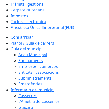
Tràmits i gestions
Carpeta ciutadana
Impostos
Factura electrònica
Finestreta Única Empresarial (FUE)
Com arribar
Plànol / Guia de carrers
Guia del municipi
Arxiu Municipal
Equipaments
Empreses i comerços
Entitats i associacions
Submnistraments
Emergències
Informació del municipi
Casserres
L'Ametlla de Casserres
Guixaró